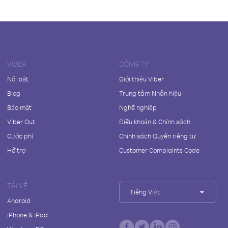
VIBER
CÔNG TY
Nổi bật
Giới thiệu Viber
Blog
Trung tâm Nhãn hiệu
Bảo mật
Nghề nghiệp
Viber Out
Điều khoản & Chính sách
Cước phí
Chính sách Quyền riêng tư
Hỗ trợ
Customer Complaints Code
TẢI VỀ
Tiếng Việt
Android
iPhone & iPad