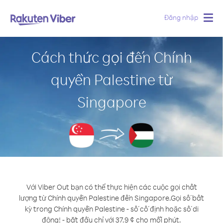
Đăng nhập
Togg
navig
Cách thức gọi đến Chính
quyền Palestine từ
Singapore
Với Viber Out bạn có thể thực hiện các cuộc gọi chất
lượng từ Chính quyền Palestine đến Singapore.
Gọi số bất
kỳ trong Chính quyền Palestine - số cố định hoặc số di
động! - bắt đầu chỉ với 37.9 ¢ cho mỗi phút.