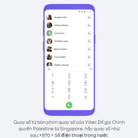
Quay số từ bàn phím quay số của Viber.
Để gọi Chính
quyền Palestine từ Singapore, hãy quay số như
sau:
+
+
970
Số điện thoại trong nước