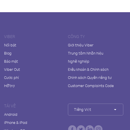
VIBER
CÔNG TY
Nổi bật
Giới thiệu Viber
Blog
Trung tâm Nhãn hiệu
Bảo mật
Nghề nghiệp
Viber Out
Điều khoản & Chính sách
Cước phí
Chính sách Quyền riêng tư
Hỗ trợ
Customer Complaints Code
TẢI VỀ
Tiếng Việt
Android
iPhone & iPad