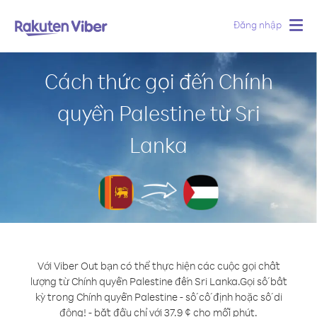
Đăng nhập
Togg
navig
Cách thức gọi đến Chính
quyền Palestine từ Sri
Lanka
Với Viber Out bạn có thể thực hiện các cuộc gọi chất
lượng từ Chính quyền Palestine đến Sri Lanka.
Gọi số bất
kỳ trong Chính quyền Palestine - số cố định hoặc số di
động! - bắt đầu chỉ với 37.9 ¢ cho mỗi phút.