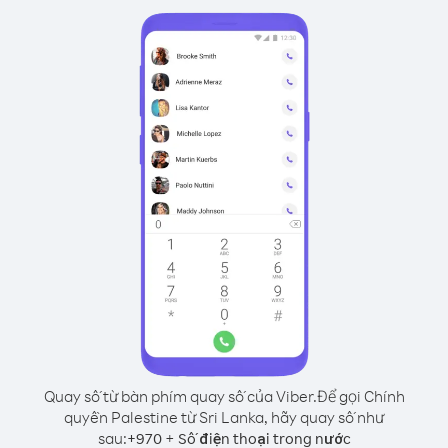
Quay số từ bàn phím quay số của Viber.
Để gọi Chính
quyền Palestine từ Sri Lanka, hãy quay số như
sau:
+
+
970
Số điện thoại trong nước