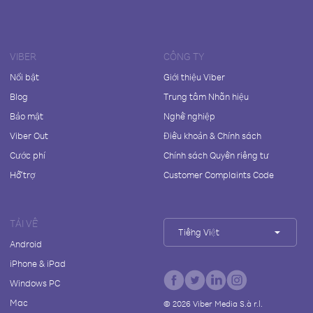
VIBER
CÔNG TY
Nổi bật
Giới thiệu Viber
Blog
Trung tâm Nhãn hiệu
Bảo mật
Nghề nghiệp
Viber Out
Điều khoản & Chính sách
Cước phí
Chính sách Quyền riêng tư
Hỗ trợ
Customer Complaints Code
TẢI VỀ
Tiếng Việt
Android
iPhone & iPad
Windows PC
Mac
©
2026
Viber Media S.à r.l.