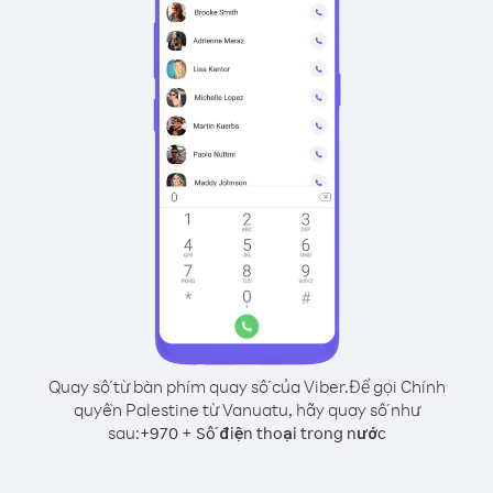
Quay số từ bàn phím quay số của Viber.
Để gọi Chính
quyền Palestine từ Vanuatu, hãy quay số như
sau:
+
+
970
Số điện thoại trong nước