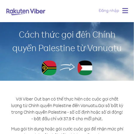
Đăng nhập
Togg
navig
Cách thức gọi đến Chính
quyền Palestine từ Vanuatu
Với Viber Out bạn có thể thực hiện các cuộc gọi chất
lượng từ Chính quyền Palestine đến Vanuatu.
Gọi số bất kỳ
trong Chính quyền Palestine - số cố định hoặc số di động!
- bắt đầu chỉ với 37.9 ¢ cho mỗi phút.
Mua gói tín dụng hoặc gói cước cuộc gọi để nhận mức phí