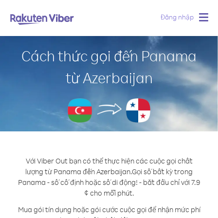
Đăng nhập
Togg
navig
Cách thức gọi đến Panama
từ Azerbaijan
Với Viber Out bạn có thể thực hiện các cuộc gọi chất
lượng từ Panama đến Azerbaijan.
Gọi số bất kỳ trong
Panama - số cố định hoặc số di động! - bắt đầu chỉ với 7.9
¢ cho mỗi phút.
Mua gói tín dụng hoặc gói cước cuộc gọi để nhận mức phí