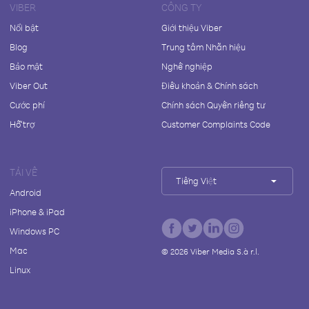
VIBER
CÔNG TY
Nổi bật
Giới thiệu Viber
Blog
Trung tâm Nhãn hiệu
Bảo mật
Nghề nghiệp
Viber Out
Điều khoản & Chính sách
Cước phí
Chính sách Quyền riêng tư
Hỗ trợ
Customer Complaints Code
TẢI VỀ
Tiếng Việt
Android
iPhone & iPad
Windows PC
Mac
©
2026
Viber Media S.à r.l.
Linux