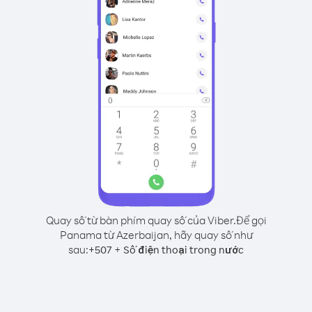
Quay số từ bàn phím quay số của Viber.
Để gọi
Panama từ Azerbaijan, hãy quay số như
sau:
+
+
507
Số điện thoại trong nước