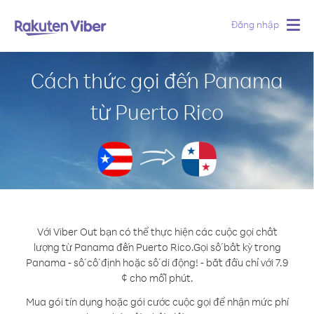
Đăng nhập
Togg
navig
Cách thức gọi đến Panama
từ Puerto Rico
Với Viber Out bạn có thể thực hiện các cuộc gọi chất
lượng từ Panama đến Puerto Rico.
Gọi số bất kỳ trong
Panama - số cố định hoặc số di động! - bắt đầu chỉ với 7.9
¢ cho mỗi phút.
Mua gói tín dụng hoặc gói cước cuộc gọi để nhận mức phí