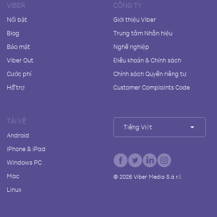
VIBER
CÔNG TY
Nổi bật
Giới thiệu Viber
Blog
Trung tâm Nhãn hiệu
Bảo mật
Nghề nghiệp
Viber Out
Điều khoản & Chính sách
Cước phí
Chính sách Quyền riêng tư
Hỗ trợ
Customer Complaints Code
TẢI VỀ
Tiếng Việt
Android
iPhone & iPad
Windows PC
Mac
©
2026
Viber Media S.à r.l.
Linux