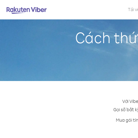
Tải v
Cách thứ
Với Vib
Gọi số bất k
Mua gói tí