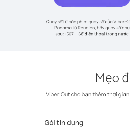
Quay số từ bàn phím quay số của Viber.
Để
Panama từ Reunion, hãy quay số như
sau:
+
+
507
Số điện thoại trong nước
Mẹo đ
Viber Out cho bạn thêm thời gian 
Gói tín dụng