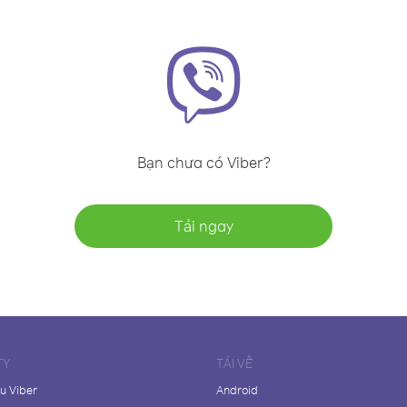
Bạn chưa có Viber?
Tải ngay
TY
TẢI VỀ
ệu Viber
Android