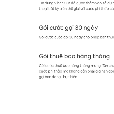
Tín dụng Viber Out đã được thêm vào số dư củ
thoại bất kỳ trên thế giới với cước phí thấp củ
Gói cước gọi 30 ngày
Gói cước cuộc gọi 30 ngày cho phép bạn thực
Gói thuê bao hàng tháng
Gói cước thuê bao hàng tháng mang đến cho b
cước phí thấp mà không cần phải gia hạn gói 
gọi bạn đang thực hiện