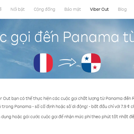
ề
Nổi bật
Cộng đồng
Bảo mật
Viber Out
Blog
c gọi đến Panama t
er Out bạn có thể thực hiện các cuộc gọi chất lượng từ Panama đến 
ỳ trong Panama - số cố định hoặc số di động! - bắt đầu chỉ với 7.9 ¢ 
n dụng hoặc gói cước cuộc gọi để nhận mức phí theo phút tốt nhất 