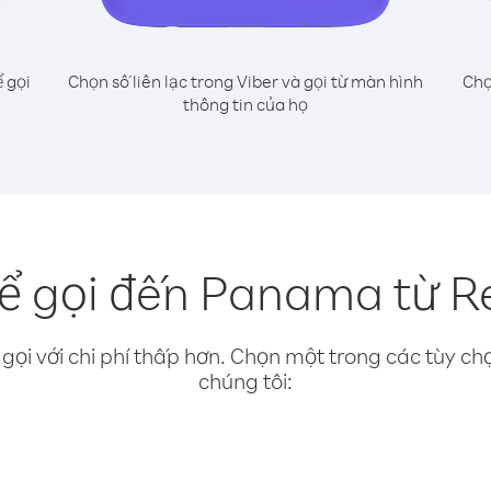
 gọi
Chọn số liên lạc trong Viber và gọi từ màn hình
Chọ
thông tin của họ
ể gọi đến Panama từ R
gọi với chi phí thấp hơn. Chọn một trong các tùy chọ
chúng tôi: