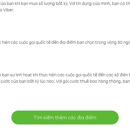
a bạn khi bạn mua số lượng bất kỳ. Với tín dụng của mình, bạn có th
a Viber.
 hiện các cuộc gọi quốc tế đến địa điểm bạn chọn trong vòng 30 ngày
ạn sự linh hoạt khi thực hiện các cuộc gọi quốc tế đến các số điện 
cước của bạn bất kỳ lúc nào. Với gói cước thuê bao hàng tháng, bạn 
Tìm kiếm thêm các địa điểm