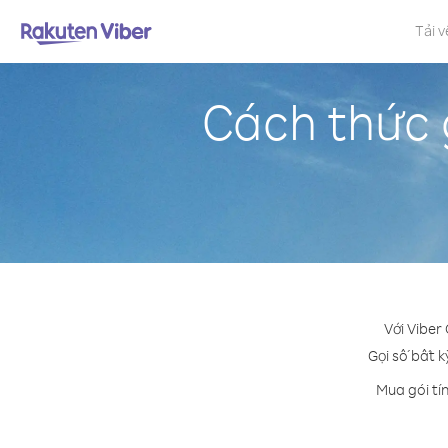
Tải v
Cách thức 
Với Viber
Gọi số bất k
Mua gói tí