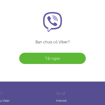
Bạn chưa có Viber?
Tải ngay
TY
TẢI VỀ
ệu Viber
Android