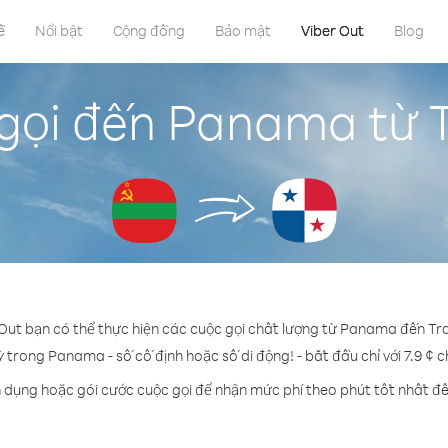
ề
Nổi bật
Cộng đồng
Bảo mật
Viber Out
Blog
gọi đến Panama từ T
 Out bạn có thể thực hiện các cuộc gọi chất lượng từ Panama đến Tra
ỳ trong Panama - số cố định hoặc số di động! - bắt đầu chỉ với 7.9 ¢ 
n dụng hoặc gói cước cuộc gọi để nhận mức phí theo phút tốt nhất 