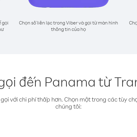
 gọi
Chọn số liên lạc trong Viber và gọi từ màn hình
Chọ
hư
thông tin của họ
gọi đến Panama từ Tran
gọi với chi phí thấp hơn. Chọn một trong các tùy chọ
chúng tôi: