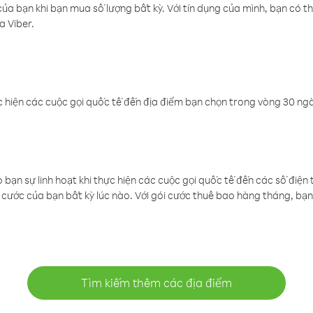
a bạn khi bạn mua số lượng bất kỳ. Với tín dụng của mình, bạn có th
a Viber.
 hiện các cuộc gọi quốc tế đến địa điểm bạn chọn trong vòng 30 ngày
ạn sự linh hoạt khi thực hiện các cuộc gọi quốc tế đến các số điện 
cước của bạn bất kỳ lúc nào. Với gói cước thuê bao hàng tháng, bạn 
Tìm kiếm thêm các địa điểm