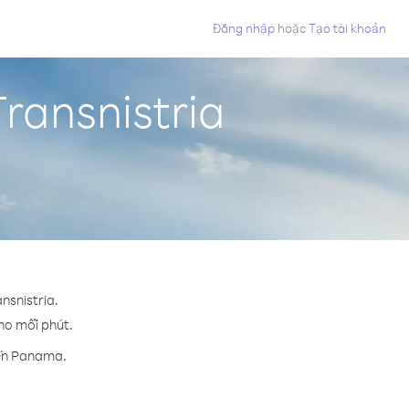
Đăng nhập
hoặc
Tạo tài khoản
ransnistria
nsnistria.
cho mỗi phút.
đến Panama.