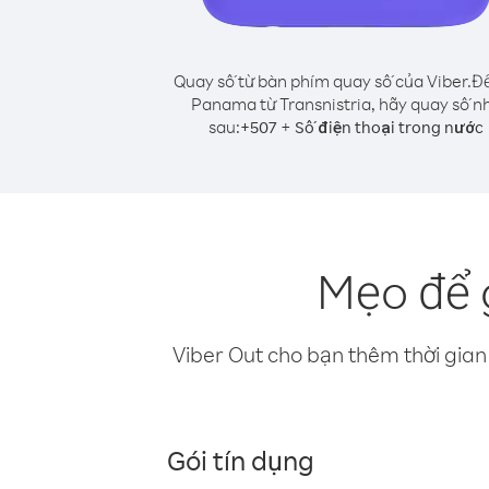
Quay số từ bàn phím quay số của Viber.
Để
Panama từ Transnistria, hãy quay số n
sau:
+
+
507
Số điện thoại trong nước
Mẹo để 
Viber Out cho bạn thêm thời gian 
Gói tín dụng