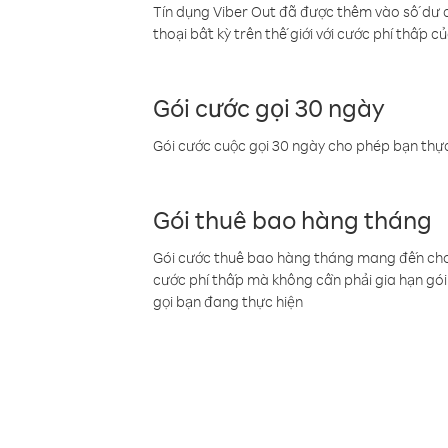
Tín dụng Viber Out đã được thêm vào số dư củ
thoại bất kỳ trên thế giới với cước phí thấp củ
Gói cước gọi 30 ngày
Gói cước cuộc gọi 30 ngày cho phép bạn thực
Gói thuê bao hàng tháng
Gói cước thuê bao hàng tháng mang đến cho b
cước phí thấp mà không cần phải gia hạn gói 
gọi bạn đang thực hiện