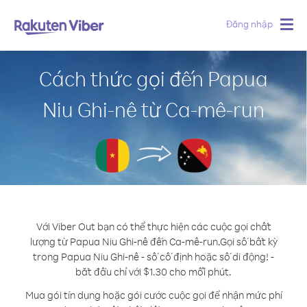
Đăng nhập
Togg
navig
Cách thức gọi đến Papua
Niu Ghi-nê từ Ca-mê-run
Với Viber Out bạn có thể thực hiện các cuộc gọi chất
lượng từ Papua Niu Ghi-nê đến Ca-mê-run.
Gọi số bất kỳ
trong Papua Niu Ghi-nê - số cố định hoặc số di động! -
bắt đầu chỉ với $1.30 cho mỗi phút.
Mua gói tín dụng hoặc gói cước cuộc gọi để nhận mức phí