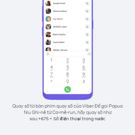
Quay số từ bàn phím quay số của Viber.
Để gọi Papua
Niu Ghi-nê từ Ca-mê-run, hãy quay số như
sau:
+
+
675
Số điện thoại trong nước