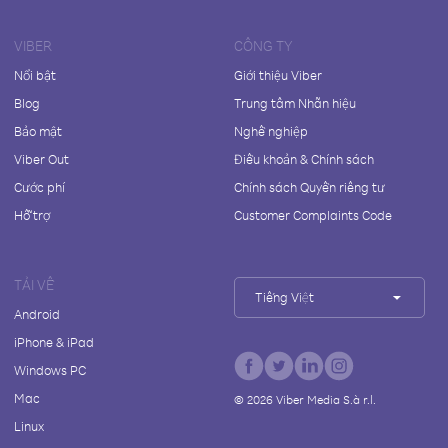
VIBER
CÔNG TY
Nổi bật
Giới thiệu Viber
Blog
Trung tâm Nhãn hiệu
Bảo mật
Nghề nghiệp
Viber Out
Điều khoản & Chính sách
Cước phí
Chính sách Quyền riêng tư
Hỗ trợ
Customer Complaints Code
TẢI VỀ
Tiếng Việt
Android
iPhone & iPad
Windows PC
Mac
©
2026
Viber Media S.à r.l.
Linux