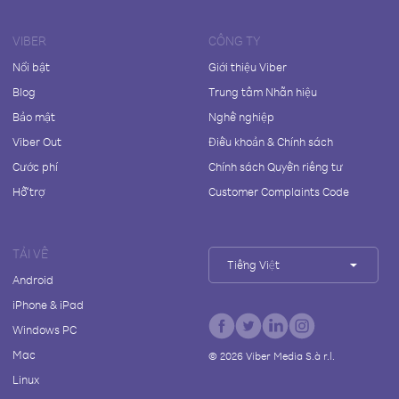
VIBER
CÔNG TY
Nổi bật
Giới thiệu Viber
Blog
Trung tâm Nhãn hiệu
Bảo mật
Nghề nghiệp
Viber Out
Điều khoản & Chính sách
Cước phí
Chính sách Quyền riêng tư
Hỗ trợ
Customer Complaints Code
TẢI VỀ
Tiếng Việt
Android
iPhone & iPad
Windows PC
Mac
©
2026
Viber Media S.à r.l.
Linux