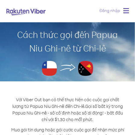
Đăng nhập
Togg
navig
Cách thức gọi đến Papua
Niu Ghi-nê từ Chi-lê
Với Viber Out bạn có thể thực hiện các cuộc gọi chất
lượng từ Papua Niu Ghi-nê đến Chi-lê.
Gọi số bất kỳ trong
Papua Niu Ghi-nê - số cố định hoặc số di động! - bắt đầu
chỉ với $1.30 cho mỗi phút.
Mua gói tín dụng hoặc gói cước cuộc gọi để nhận mức phí