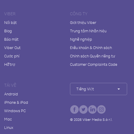
VIBER
CÔNG TY
Nổi bật
Giới thiệu Viber
Blog
Trung tâm Nhãn hiệu
Bảo mật
Nghề nghiệp
Viber Out
Điều khoản & Chính sách
Cước phí
Chính sách Quyền riêng tư
Hỗ trợ
Customer Complaints Code
TẢI VỀ
Tiếng Việt
Android
iPhone & iPad
Windows PC
Mac
©
2026
Viber Media S.à r.l.
Linux