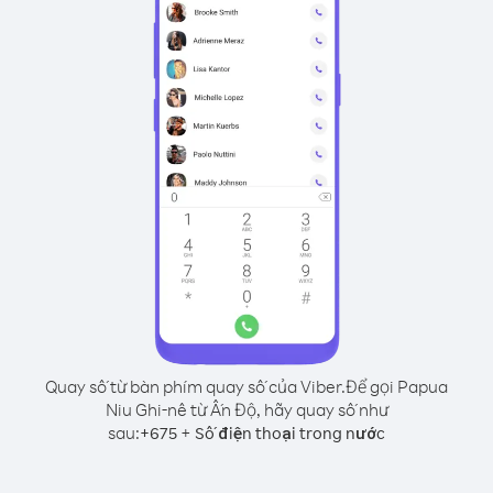
Quay số từ bàn phím quay số của Viber.
Để gọi Papua
Niu Ghi-nê từ Ấn Độ, hãy quay số như
sau:
+
+
675
Số điện thoại trong nước