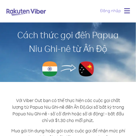
Đăng nhập
Togg
navig
Cách thức gọi đến Papua
Niu Ghi-nê từ Ấn Độ
Với Viber Out bạn có thể thực hiện các cuộc gọi chất
lượng từ Papua Niu Ghi-nê đến Ấn Độ.
Gọi số bất kỳ trong
Papua Niu Ghi-nê - số cố định hoặc số di động! - bắt đầu
chỉ với $1.30 cho mỗi phút.
Mua gói tín dụng hoặc gói cước cuộc gọi để nhận mức phí