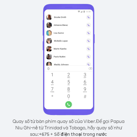
Quay số từ bàn phím quay số của Viber.
Để gọi Papua
Niu Ghi-nê từ Trinidad và Tobago, hãy quay số như
sau:
+
+
675
Số điện thoại trong nước