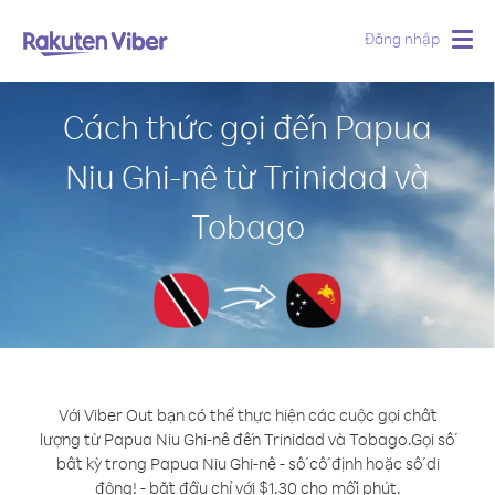
Đăng nhập
Togg
navig
Cách thức gọi đến Papua
Niu Ghi-nê từ Trinidad và
Tobago
Với Viber Out bạn có thể thực hiện các cuộc gọi chất
lượng từ Papua Niu Ghi-nê đến Trinidad và Tobago.
Gọi số
bất kỳ trong Papua Niu Ghi-nê - số cố định hoặc số di
động! - bắt đầu chỉ với $1.30 cho mỗi phút.