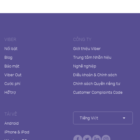
VIBER
CÔNG TY
Nổi bật
Giới thiệu Viber
Blog
Trung tâm Nhãn hiệu
Bảo mật
Nghề nghiệp
Viber Out
Điều khoản & Chính sách
Cước phí
Chính sách Quyền riêng tư
Hỗ trợ
Customer Complaints Code
TẢI VỀ
Tiếng Việt
Android
iPhone & iPad