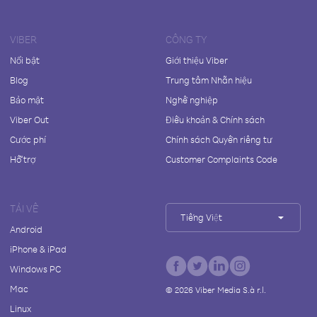
VIBER
CÔNG TY
Nổi bật
Giới thiệu Viber
Blog
Trung tâm Nhãn hiệu
Bảo mật
Nghề nghiệp
Viber Out
Điều khoản & Chính sách
Cước phí
Chính sách Quyền riêng tư
Hỗ trợ
Customer Complaints Code
TẢI VỀ
Tiếng Việt
Android
iPhone & iPad
Windows PC
Mac
©
2026
Viber Media S.à r.l.
Linux