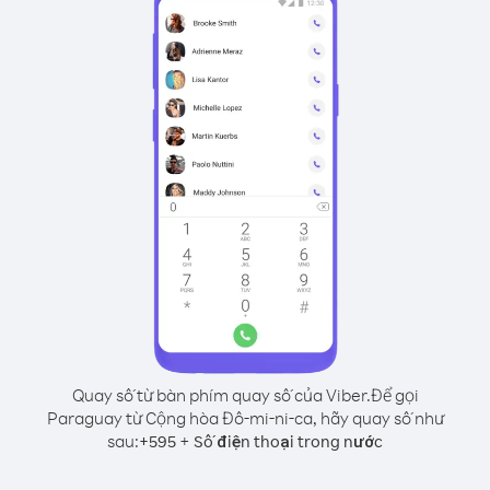
Quay số từ bàn phím quay số của Viber.
Để gọi
Paraguay từ Cộng hòa Đô-mi-ni-ca, hãy quay số như
sau:
+
+
595
Số điện thoại trong nước