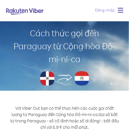
Đăng nhập
Togg
navig
Cách thức gọi đến
Paraguay từ Cộng hòa Đô-
mi-ni-ca
Với Viber Out bạn có thể thực hiện các cuộc gọi chất
lượng từ Paraguay đến Cộng hòa Đô-mi-ni-ca.
Gọi số bất
kỳ trong Paraguay - số cố định hoặc số di động! - bắt đầu
chỉ với 5.9 ¢ cho mỗi phút.