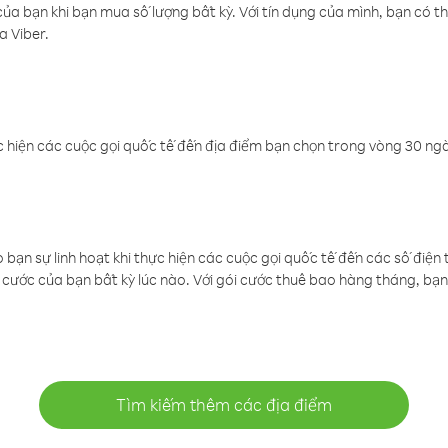
a bạn khi bạn mua số lượng bất kỳ. Với tín dụng của mình, bạn có th
a Viber.
 hiện các cuộc gọi quốc tế đến địa điểm bạn chọn trong vòng 30 ngày
ạn sự linh hoạt khi thực hiện các cuộc gọi quốc tế đến các số điện 
cước của bạn bất kỳ lúc nào. Với gói cước thuê bao hàng tháng, bạn 
Tìm kiếm thêm các địa điểm