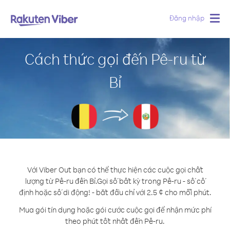
Đăng nhập
Togg
navig
Cách thức gọi đến Pê-ru từ
Bỉ
Với Viber Out bạn có thể thực hiện các cuộc gọi chất
lượng từ Pê-ru đến Bỉ.
Gọi số bất kỳ trong Pê-ru - số cố
định hoặc số di động! - bắt đầu chỉ với 2.5 ¢ cho mỗi phút.
Mua gói tín dụng hoặc gói cước cuộc gọi để nhận mức phí
theo phút tốt nhất đến Pê-ru.