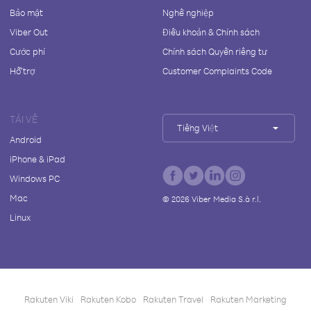
Bảo mật
Nghề nghiệp
Viber Out
Điều khoản & Chính sách
Cước phí
Chính sách Quyền riêng tư
Hỗ trợ
Customer Complaints Code
TẢI VỀ
Tiếng Việt
Android
iPhone & iPad
Windows PC
Mac
©
2026
Viber Media S.à r.l.
Linux
Rakuten Viki
Rakuten Kobo
Rakuten Travel
Rakuten Marketing