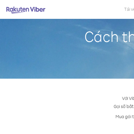
Tải v
Cách th
Với V
Gọi số bất
Mua gói t