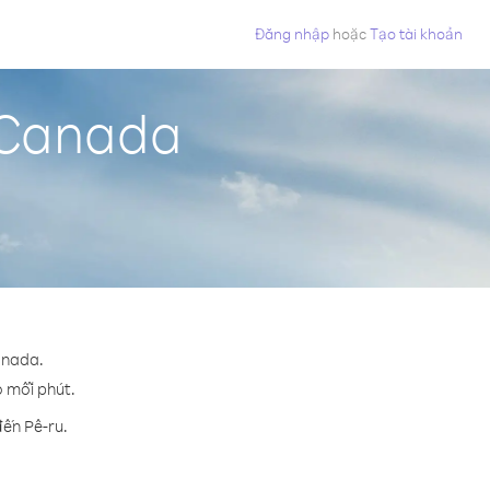
Đăng nhập
hoặc
Tạo tài khoản
ừ Canada
anada.
o mỗi phút.
đến Pê-ru.