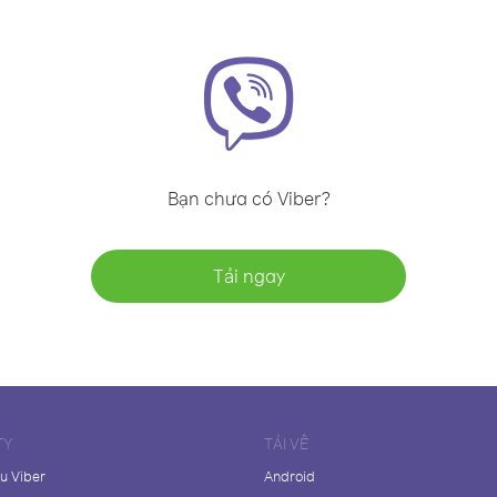
Bạn chưa có Viber?
Tải ngay
TY
TẢI VỀ
ệu Viber
Android