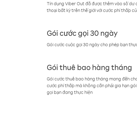
Tín dụng Viber Out đã được thêm vào số dư củ
thoại bất kỳ trên thế giới với cước phí thấp củ
Gói cước gọi 30 ngày
Gói cước cuộc gọi 30 ngày cho phép bạn thực
Gói thuê bao hàng tháng
Gói cước thuê bao hàng tháng mang đến cho b
cước phí thấp mà không cần phải gia hạn gói 
gọi bạn đang thực hiện