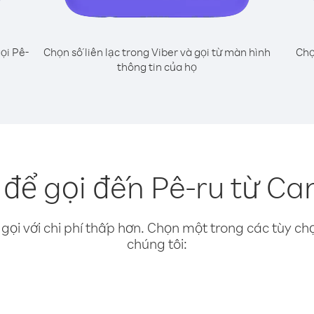
ọi Pê-
Chọn số liên lạc trong Viber và gọi từ màn hình
Chọ
thông tin của họ
để gọi đến Pê-ru từ C
gọi với chi phí thấp hơn. Chọn một trong các tùy chọ
chúng tôi: