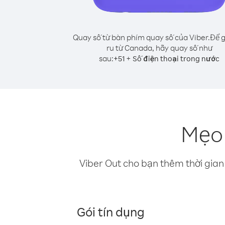
Quay số từ bàn phím quay số của Viber.
Để g
ru từ Canada, hãy quay số như
sau:
+
+
51
Số điện thoại trong nước
Mẹo 
Viber Out cho bạn thêm thời gian 
Gói tín dụng