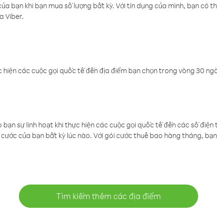
a bạn khi bạn mua số lượng bất kỳ. Với tín dụng của mình, bạn có th
a Viber.
 hiện các cuộc gọi quốc tế đến địa điểm bạn chọn trong vòng 30 ngày
ạn sự linh hoạt khi thực hiện các cuộc gọi quốc tế đến các số điện 
cước của bạn bất kỳ lúc nào. Với gói cước thuê bao hàng tháng, bạn 
Tìm kiếm thêm các địa điểm