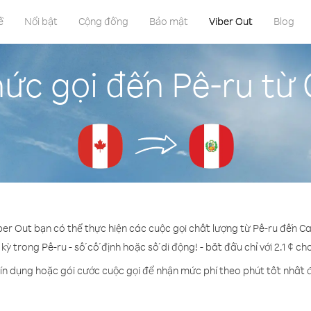
ề
Nổi bật
Cộng đồng
Bảo mật
Viber Out
Blog
ức gọi đến Pê-ru t
iber Out bạn có thể thực hiện các cuộc gọi chất lượng từ Pê-ru đến C
 kỳ trong Pê-ru - số cố định hoặc số di động! - bắt đầu chỉ với 2.1 ¢ ch
ín dụng hoặc gói cước cuộc gọi để nhận mức phí theo phút tốt nhất 