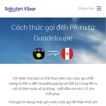
Đăng nhập
Togg
navig
Cách thức gọi đến Pê-ru từ
Guadeloupe
Với Viber Out bạn có thể thực hiện các cuộc gọi chất
lượng từ Pê-ru đến Guadeloupe.
Gọi số bất kỳ trong Pê-ru
- số cố định hoặc số di động! - bắt đầu chỉ với 2.1 ¢ cho
mỗi phút.
Mua gói tín dụng hoặc gói cước cuộc gọi để nhận mức phí