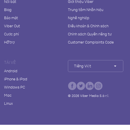
Nổi bật
Giới thiệu Viber
Blog
Trung tâm Nhãn hiệu
Bảo mật
Nghề nghiệp
Viber Out
Điều khoản & Chính sách
Cước phí
Chính sách Quyền riêng tư
Hỗ trợ
Customer Complaints Code
TẢI VỀ
Tiếng Việt
Android
iPhone & iPad
Windows PC
Mac
©
2026
Viber Media S.à r.l.
Linux