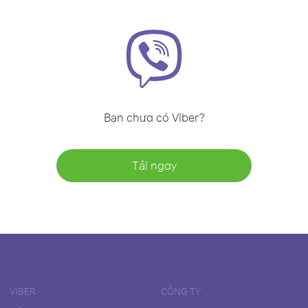
Bạn chưa có Viber?
Tải ngay
VIBER
CÔNG TY