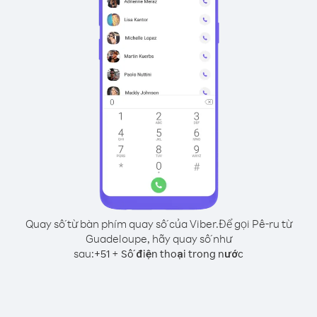
Quay số từ bàn phím quay số của Viber.
Để gọi Pê-ru từ
Guadeloupe, hãy quay số như
sau:
+
+
51
Số điện thoại trong nước