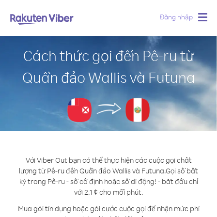
Đăng nhập
Togg
navig
Cách thức gọi đến Pê-ru từ
Quần đảo Wallis và Futuna
Với Viber Out bạn có thể thực hiện các cuộc gọi chất
lượng từ Pê-ru đến Quần đảo Wallis và Futuna.
Gọi số bất
kỳ trong Pê-ru - số cố định hoặc số di động! - bắt đầu chỉ
với 2.1 ¢ cho mỗi phút.
Mua gói tín dụng hoặc gói cước cuộc gọi để nhận mức phí