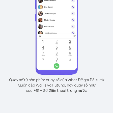
Quay số từ bàn phím quay số của Viber.
Để gọi Pê-ru từ
Quần đảo Wallis và Futuna, hãy quay số như
sau:
+
+
51
Số điện thoại trong nước