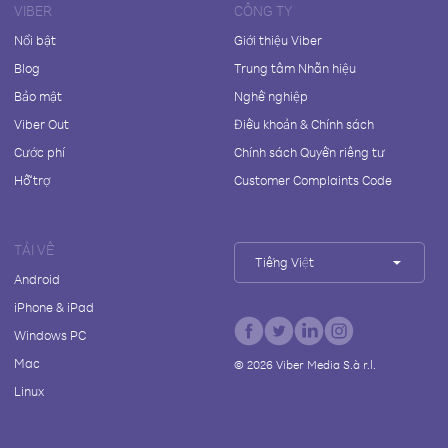
VIBER
CÔNG TY
Nổi bật
Giới thiệu Viber
Blog
Trung tâm Nhãn hiệu
Bảo mật
Nghề nghiệp
Viber Out
Điều khoản & Chính sách
Cước phí
Chính sách Quyền riêng tư
Hỗ trợ
Customer Complaints Code
TẢI VỀ
Tiếng Việt
Android
iPhone & iPad
Windows PC
Mac
©
2026
Viber Media S.à r.l.
Linux