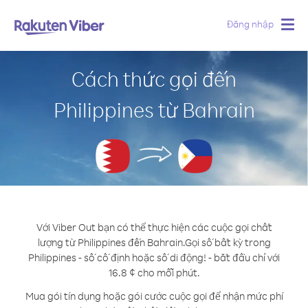
Đăng nhập
Togg
navig
Cách thức gọi đến
Philippines từ Bahrain
Với Viber Out bạn có thể thực hiện các cuộc gọi chất
lượng từ Philippines đến Bahrain.
Gọi số bất kỳ trong
Philippines - số cố định hoặc số di động! - bắt đầu chỉ với
16.8 ¢ cho mỗi phút.
Mua gói tín dụng hoặc gói cước cuộc gọi để nhận mức phí