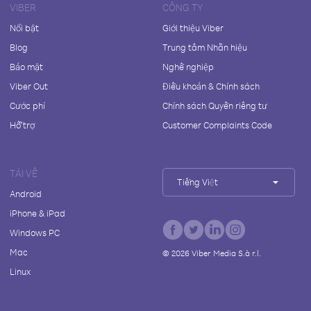
VIBER
CÔNG TY
Nổi bật
Giới thiệu Viber
Blog
Trung tâm Nhãn hiệu
Bảo mật
Nghề nghiệp
Viber Out
Điều khoản & Chính sách
Cước phí
Chính sách Quyền riêng tư
Hỗ trợ
Customer Complaints Code
TẢI VỀ
Tiếng Việt
Android
iPhone & iPad
Windows PC
Mac
©
2026
Viber Media S.à r.l.
Linux