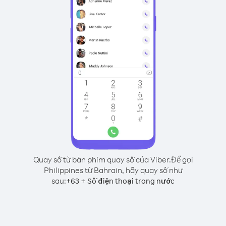
Quay số từ bàn phím quay số của Viber.
Để gọi
Philippines từ Bahrain, hãy quay số như
sau:
+
+
63
Số điện thoại trong nước