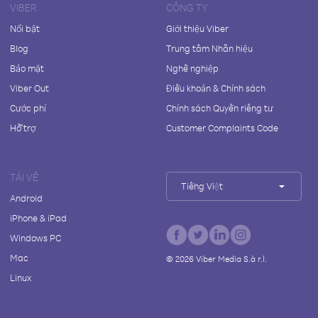
VIBER
CÔNG TY
Nổi bật
Giới thiệu Viber
Blog
Trung tâm Nhãn hiệu
Bảo mật
Nghề nghiệp
Viber Out
Điều khoản & Chính sách
Cước phí
Chính sách Quyền riêng tư
Hỗ trợ
Customer Complaints Code
TẢI VỀ
Tiếng Việt
Android
iPhone & iPad
Windows PC
Mac
©
2026
Viber Media S.à r.l.
Linux