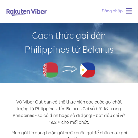
Đăng nhập
Togg
navig
Cách thức gọi đến
Philippines từ Belarus
Với Viber Out bạn có thể thực hiện các cuộc gọi chất
lượng từ Philippines đến Belarus.
Gọi số bất kỳ trong
Philippines - số cố định hoặc số di động! - bắt đầu chỉ với
19.2 ¢ cho mỗi phút.
Mua gói tín dụng hoặc gói cước cuộc gọi để nhận mức phí