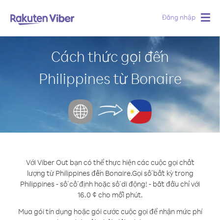
Đăng nhập
Togg
navig
Cách thức gọi đến
Philippines từ Bonaire
Với Viber Out bạn có thể thực hiện các cuộc gọi chất
lượng từ Philippines đến Bonaire.
Gọi số bất kỳ trong
Philippines - số cố định hoặc số di động! - bắt đầu chỉ với
16.0 ¢ cho mỗi phút.
Mua gói tín dụng hoặc gói cước cuộc gọi để nhận mức phí