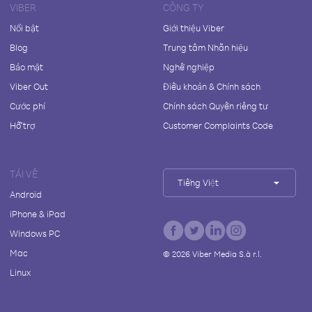
VIBER
CÔNG TY
Nổi bật
Giới thiệu Viber
Blog
Trung tâm Nhãn hiệu
Bảo mật
Nghề nghiệp
Viber Out
Điều khoản & Chính sách
Cước phí
Chính sách Quyền riêng tư
Hỗ trợ
Customer Complaints Code
TẢI VỀ
Tiếng Việt
Android
iPhone & iPad
Windows PC
Mac
©
2026
Viber Media S.à r.l.
Linux