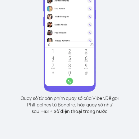
Quay số từ bàn phím quay số của Viber.
Để gọi
Philippines từ Bonaire, hãy quay số như
sau:
+
+
63
Số điện thoại trong nước