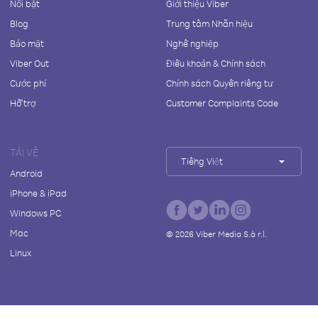
Nổi bật
Giới thiệu Viber
Blog
Trung tâm Nhãn hiệu
Bảo mật
Nghề nghiệp
Viber Out
Điều khoản & Chính sách
Cước phí
Chính sách Quyền riêng tư
Hỗ trợ
Customer Complaints Code
TẢI VỀ
Tiếng Việt
Android
iPhone & iPad
Windows PC
Mac
©
2026
Viber Media S.à r.l.
Linux