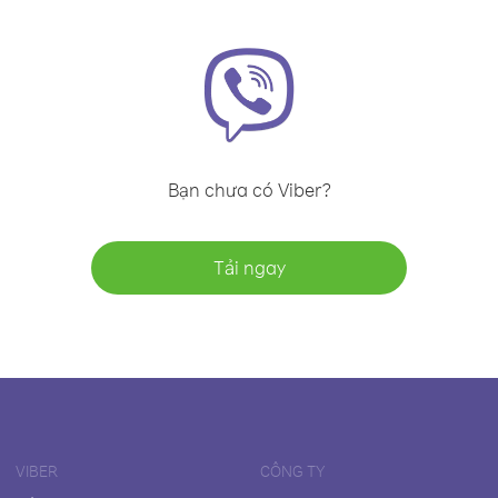
Bạn chưa có Viber?
Tải ngay
VIBER
CÔNG TY