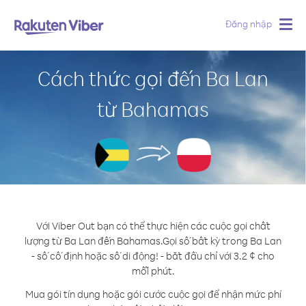
Đăng nhập
Togg
navig
Cách thức gọi đến Ba Lan
từ Bahamas
Với Viber Out bạn có thể thực hiện các cuộc gọi chất
lượng từ Ba Lan đến Bahamas.
Gọi số bất kỳ trong Ba Lan
- số cố định hoặc số di động! - bắt đầu chỉ với 3.2 ¢ cho
mỗi phút.
Mua gói tín dụng hoặc gói cước cuộc gọi để nhận mức phí