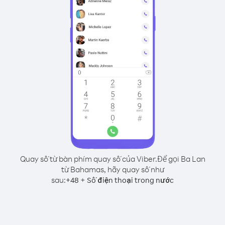
Quay số từ bàn phím quay số của Viber.
Để gọi Ba Lan
từ Bahamas, hãy quay số như
sau:
+
+
48
Số điện thoại trong nước