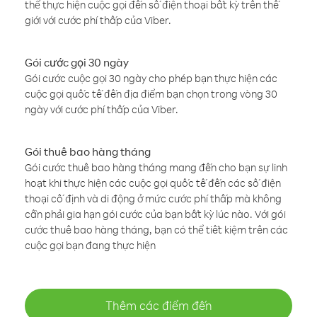
thể thực hiện cuộc gọi đến số điện thoại bất kỳ trên thế
giới với cước phí thấp của Viber.
Gói cước gọi 30 ngày
Gói cước cuộc gọi 30 ngày cho phép bạn thực hiện các
cuộc gọi quốc tế đến địa điểm bạn chọn trong vòng 30
ngày với cước phí thấp của Viber.
Gói thuê bao hàng tháng
Gói cước thuê bao hàng tháng mang đến cho bạn sự linh
hoạt khi thực hiện các cuộc gọi quốc tế đến các số điện
thoại cố định và di động ở mức cước phí thấp mà không
cần phải gia hạn gói cước của bạn bất kỳ lúc nào. Với gói
cước thuê bao hàng tháng, bạn có thể tiết kiệm trên các
cuộc gọi bạn đang thực hiện
Thêm các điểm đến