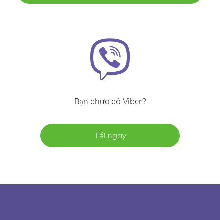
Bạn chưa có Viber?
Tải ngay