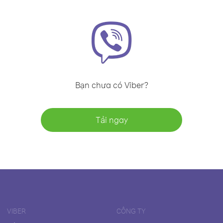
Bạn chưa có Viber?
Tải ngay
VIBER
CÔNG TY