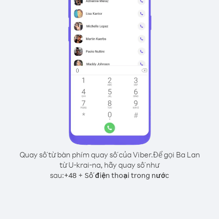
Quay số từ bàn phím quay số của Viber.
Để gọi Ba Lan
từ U-krai-na, hãy quay số như
sau:
+
+
48
Số điện thoại trong nước