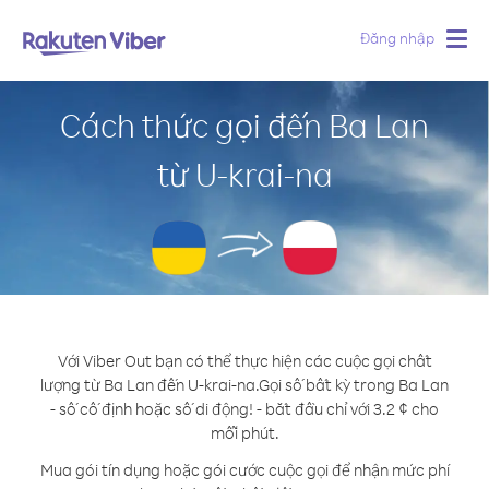
Đăng nhập
Togg
navig
Cách thức gọi đến Ba Lan
từ U-krai-na
Với Viber Out bạn có thể thực hiện các cuộc gọi chất
lượng từ Ba Lan đến U-krai-na.
Gọi số bất kỳ trong Ba Lan
- số cố định hoặc số di động! - bắt đầu chỉ với 3.2 ¢ cho
mỗi phút.
Mua gói tín dụng hoặc gói cước cuộc gọi để nhận mức phí