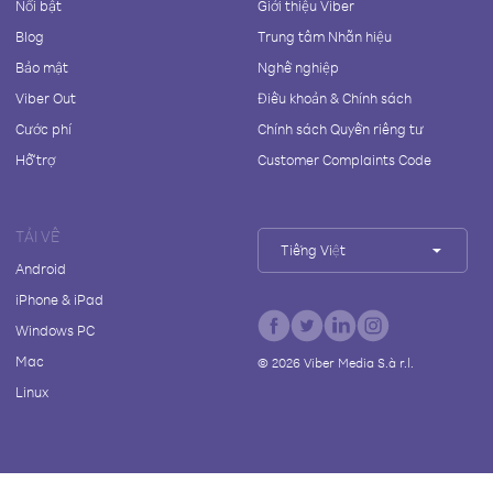
Nổi bật
Giới thiệu Viber
Blog
Trung tâm Nhãn hiệu
Bảo mật
Nghề nghiệp
Viber Out
Điều khoản & Chính sách
Cước phí
Chính sách Quyền riêng tư
Hỗ trợ
Customer Complaints Code
TẢI VỀ
Tiếng Việt
Android
iPhone & iPad
Windows PC
Mac
©
2026
Viber Media S.à r.l.
Linux