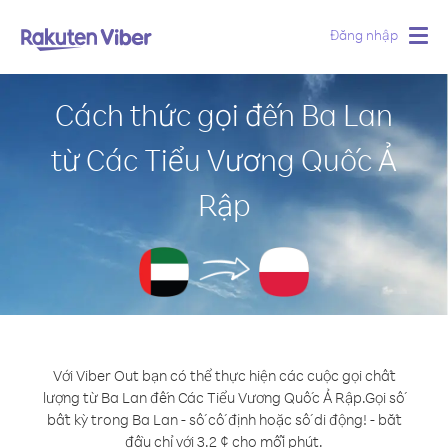
Đăng nhập
Togg
navig
Cách thức gọi đến Ba Lan
từ Các Tiểu Vương Quốc Ả
Rập
Với Viber Out bạn có thể thực hiện các cuộc gọi chất
lượng từ Ba Lan đến Các Tiểu Vương Quốc Ả Rập.
Gọi số
bất kỳ trong Ba Lan - số cố định hoặc số di động! - bắt
đầu chỉ với 3.2 ¢ cho mỗi phút.