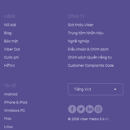
VIBER
CÔNG TY
Nổi bật
Giới thiệu Viber
Blog
Trung tâm Nhãn hiệu
Bảo mật
Nghề nghiệp
Viber Out
Điều khoản & Chính sách
Cước phí
Chính sách Quyền riêng tư
Hỗ trợ
Customer Complaints Code
TẢI VỀ
Tiếng Việt
Android
iPhone & iPad
Windows PC
Mac
©
2026
Viber Media S.à r.l.
Linux