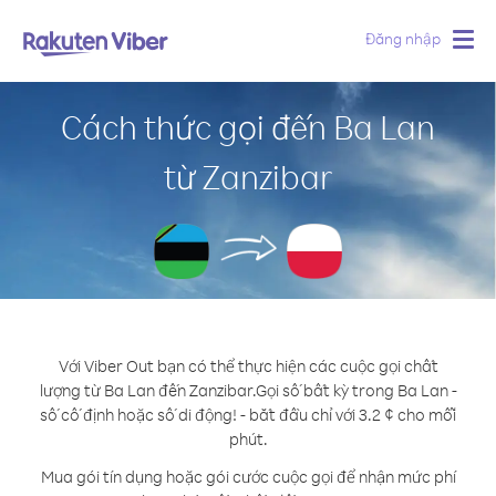
Đăng nhập
Togg
navig
Cách thức gọi đến Ba Lan
từ Zanzibar
Với Viber Out bạn có thể thực hiện các cuộc gọi chất
lượng từ Ba Lan đến Zanzibar.
Gọi số bất kỳ trong Ba Lan -
số cố định hoặc số di động! - bắt đầu chỉ với 3.2 ¢ cho mỗi
phút.
Mua gói tín dụng hoặc gói cước cuộc gọi để nhận mức phí