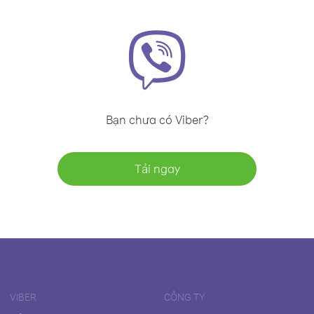
Bạn chưa có Viber?
Tải ngay
VIBER
CÔNG TY