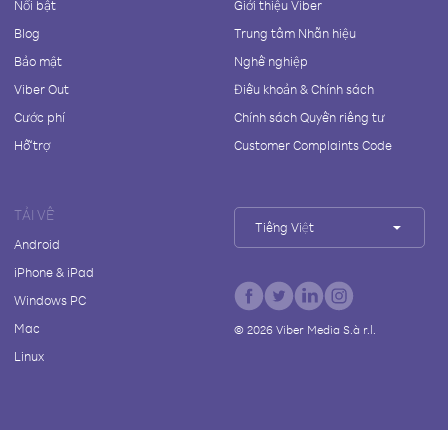
Nổi bật
Giới thiệu Viber
Blog
Trung tâm Nhãn hiệu
Bảo mật
Nghề nghiệp
Viber Out
Điều khoản & Chính sách
Cước phí
Chính sách Quyền riêng tư
Hỗ trợ
Customer Complaints Code
TẢI VỀ
Tiếng Việt
Android
iPhone & iPad
Windows PC
Mac
©
2026
Viber Media S.à r.l.
Linux