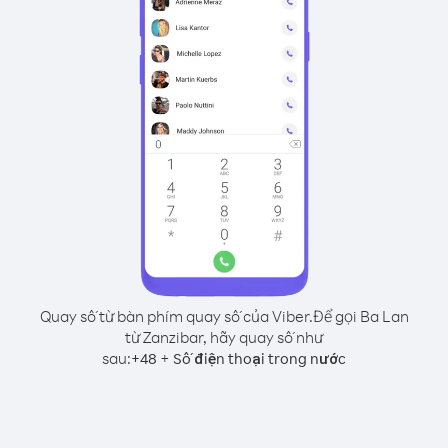
Quay số từ bàn phím quay số của Viber.
Để gọi Ba Lan
từ Zanzibar, hãy quay số như
sau:
+
+
48
Số điện thoại trong nước