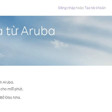
Đăng nhập
hoặc
Tạo tài khoản
a từ Aruba
ến Aruba.
¢ cho mỗi phút.
n Bồ Đào Nha.