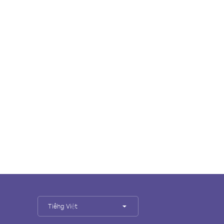
Tiếng Việt