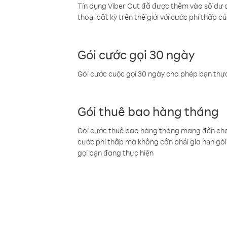
Tín dụng Viber Out đã được thêm vào số dư củ
thoại bất kỳ trên thế giới với cước phí thấp củ
Gói cước gọi 30 ngày
Gói cước cuộc gọi 30 ngày cho phép bạn thực
Gói thuê bao hàng tháng
Gói cước thuê bao hàng tháng mang đến cho b
cước phí thấp mà không cần phải gia hạn gói 
gọi bạn đang thực hiện