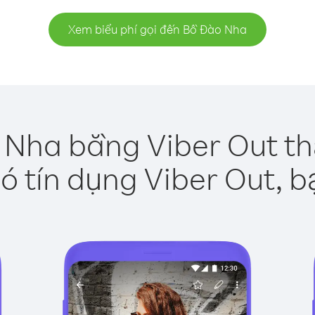
Xem biểu phí gọi đến Bồ Đào Nha
 Nha bằng Viber Out th
ó tín dụng Viber Out, b