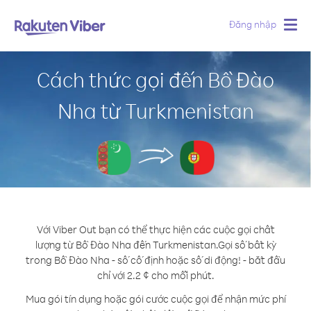
Đăng nhập
Togg
navig
Cách thức gọi đến Bồ Đào
Nha từ Turkmenistan
Với Viber Out bạn có thể thực hiện các cuộc gọi chất
lượng từ Bồ Đào Nha đến Turkmenistan.
Gọi số bất kỳ
trong Bồ Đào Nha - số cố định hoặc số di động! - bắt đầu
chỉ với 2.2 ¢ cho mỗi phút.
Mua gói tín dụng hoặc gói cước cuộc gọi để nhận mức phí