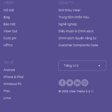
VIBER
CÔNG TY
Nổi bật
Giới thiệu Viber
Blog
Trung tâm Nhãn hiệu
Bảo mật
Nghề nghiệp
Viber Out
Điều khoản & Chính sách
Cước phí
Chính sách Quyền riêng tư
Hỗ trợ
Customer Complaints Code
TẢI VỀ
Tiếng Việt
Android
iPhone & iPad
Windows PC
Mac
©
2026
Viber Media S.à r.l.
Linux