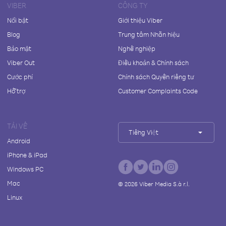
VIBER
CÔNG TY
Nổi bật
Giới thiệu Viber
Blog
Trung tâm Nhãn hiệu
Bảo mật
Nghề nghiệp
Viber Out
Điều khoản & Chính sách
Cước phí
Chính sách Quyền riêng tư
Hỗ trợ
Customer Complaints Code
TẢI VỀ
Tiếng Việt
Android
iPhone & iPad
Windows PC
Mac
©
2026
Viber Media S.à r.l.
Linux