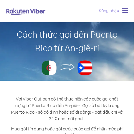
Đăng nhập
Togg
navig
Cách thức gọi đến Puerto
Rico từ An-giê-ri
Với Viber Out bạn có thể thực hiện các cuộc gọi chất
lượng từ Puerto Rico đến An-giê-ri.
Gọi số bất kỳ trong
Puerto Rico - số cố định hoặc số di động! - bắt đầu chỉ với
2.1 ¢ cho mỗi phút.
Mua gói tín dụng hoặc gói cước cuộc gọi để nhận mức phí