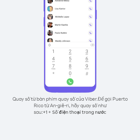
Quay số từ bàn phím quay số của Viber.
Để gọi Puerto
Rico từ An-giê-ri, hãy quay số như
sau:
+
+
1
Số điện thoại trong nước