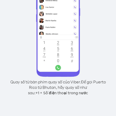
Quay số từ bàn phím quay số của Viber.
Để gọi Puerto
Rico từ Bhutan, hãy quay số như
sau:
+
+
1
Số điện thoại trong nước