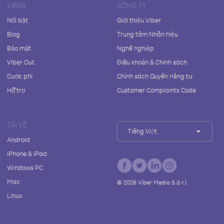
VIBER
CÔNG TY
Nổi bật
Giới thiệu Viber
Blog
Trung tâm Nhãn hiệu
Bảo mật
Nghề nghiệp
Viber Out
Điều khoản & Chính sách
Cước phí
Chính sách Quyền riêng tư
Hỗ trợ
Customer Complaints Code
TẢI VỀ
Tiếng Việt
Android
iPhone & iPad
Windows PC
Mac
©
2026
Viber Media S.à r.l.
Linux