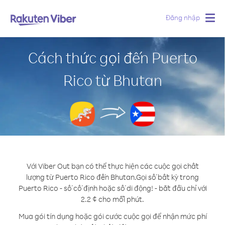
Đăng nhập
Togg
navig
Cách thức gọi đến Puerto
Rico từ Bhutan
Với Viber Out bạn có thể thực hiện các cuộc gọi chất
lượng từ Puerto Rico đến Bhutan.
Gọi số bất kỳ trong
Puerto Rico - số cố định hoặc số di động! - bắt đầu chỉ với
2.2 ¢ cho mỗi phút.
Mua gói tín dụng hoặc gói cước cuộc gọi để nhận mức phí