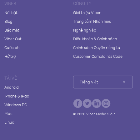
VIBER
CÔNG TY
Nổi bật
Giới thiệu Viber
Blog
Trung tâm Nhãn hiệu
Bảo mật
Nghề nghiệp
Viber Out
Điều khoản & Chính sách
Cước phí
Chính sách Quyền riêng tư
Hỗ trợ
Customer Complaints Code
TẢI VỀ
Tiếng Việt
Android
iPhone & iPad
Windows PC
Mac
©
2026
Viber Media S.à r.l.
Linux