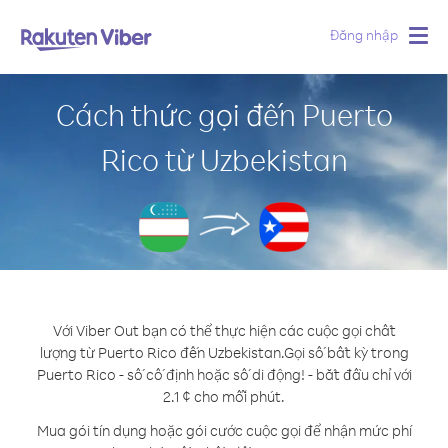
Đăng nhập
Togg
navig
Cách thức gọi đến Puerto
Rico từ Uzbekistan
Với Viber Out bạn có thể thực hiện các cuộc gọi chất
lượng từ Puerto Rico đến Uzbekistan.
Gọi số bất kỳ trong
Puerto Rico - số cố định hoặc số di động! - bắt đầu chỉ với
2.1 ¢ cho mỗi phút.
Mua gói tín dụng hoặc gói cước cuộc gọi để nhận mức phí