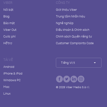
VIBER
CÔNG TY
Nổi bật
Giới thiệu Viber
Blog
Trung tâm Nhãn hiệu
Bảo mật
Nghề nghiệp
Viber Out
Điều khoản & Chính sách
Cước phí
Chính sách Quyền riêng tư
Hỗ trợ
Customer Complaints Code
TẢI VỀ
Tiếng Việt
Android
iPhone & iPad
Windows PC
Mac
©
2026
Viber Media S.à r.l.
Linux