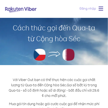
Đăng nhập
Togg
navig
Cách thức gọi đến Qua-ta
từ Cộng hòa Séc
Với Viber Out bạn có thể thực hiện các cuộc gọi chất
lượng từ Qua-ta đến Cộng hòa Séc.
Gọi số bất kỳ trong
Qua-ta - số cố định hoặc số di động! - bắt đầu chỉ với 29.6
¢ cho mỗi phút.
Mua gói tín dụng hoặc gói cước cuộc gọi để nhận mức phí