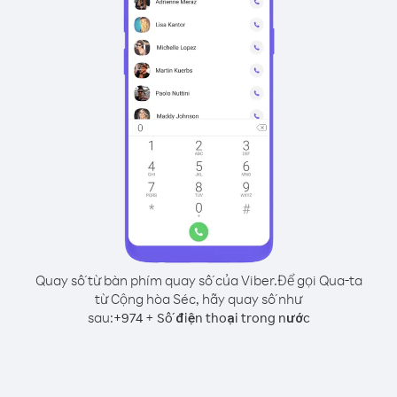
Quay số từ bàn phím quay số của Viber.
Để gọi Qua-ta
từ Cộng hòa Séc, hãy quay số như
sau:
+
+
974
Số điện thoại trong nước