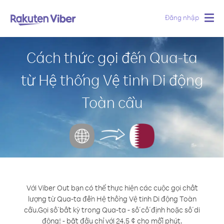
Đăng nhập
Togg
navig
Cách thức gọi đến Qua-ta
từ Hệ thống Vệ tinh Di động
Toàn cầu
Với Viber Out bạn có thể thực hiện các cuộc gọi chất
lượng từ Qua-ta đến Hệ thống Vệ tinh Di động Toàn
cầu.
Gọi số bất kỳ trong Qua-ta - số cố định hoặc số di
động! - bắt đầu chỉ với 24.5 ¢ cho mỗi phút.