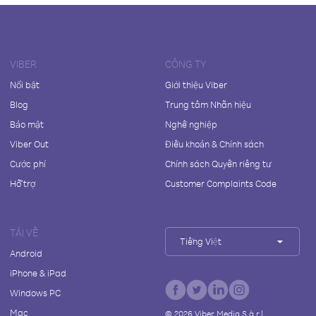
VIBER
CÔNG TY
Nổi bật
Giới thiệu Viber
Blog
Trung tâm Nhãn hiệu
Bảo mật
Nghề nghiệp
Viber Out
Điều khoản & Chính sách
Cước phí
Chính sách Quyền riêng tư
Hỗ trợ
Customer Complaints Code
TẢI VỀ
Tiếng Việt
Android
iPhone & iPad
Windows PC
Mac
©
2026
Viber Media S.à r.l.