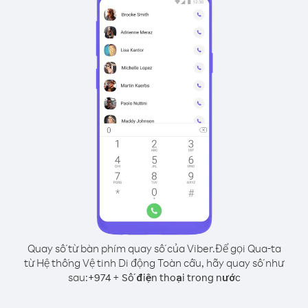
Quay số từ bàn phím quay số của Viber.
Để gọi Qua-ta
từ Hệ thống Vệ tinh Di động Toàn cầu, hãy quay số như
sau:
+
+
974
Số điện thoại trong nước