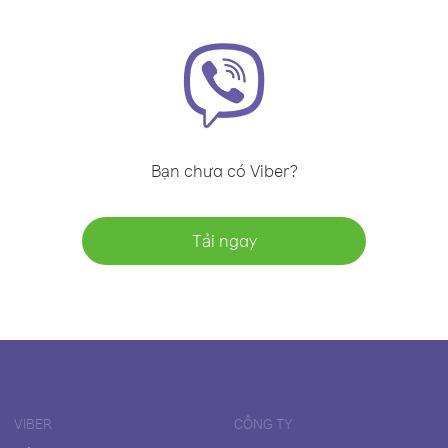
Bạn chưa có Viber?
Tải ngay
VIBER
CÔNG TY