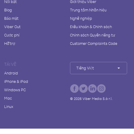
Nổi bật
Giới thiệu Viber
Blog
Trung tâm Nhãn hiệu
Bảo mật
Nghề nghiệp
Viber Out
Điều khoản & Chính sách
Cước phí
Chính sách Quyền riêng tư
Hỗ trợ
Customer Complaints Code
TẢI VỀ
Tiếng Việt
Android
iPhone & iPad
Windows PC
Mac
©
2026
Viber Media S.à r.l.
Linux