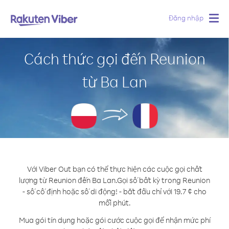
Đăng nhập
Togg
navig
Cách thức gọi đến Reunion
từ Ba Lan
Với Viber Out bạn có thể thực hiện các cuộc gọi chất
lượng từ Reunion đến Ba Lan.
Gọi số bất kỳ trong Reunion
- số cố định hoặc số di động! - bắt đầu chỉ với 19.7 ¢ cho
mỗi phút.
Mua gói tín dụng hoặc gói cước cuộc gọi để nhận mức phí