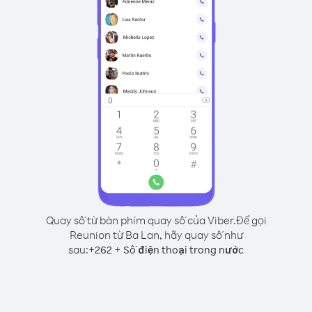
Quay số từ bàn phím quay số của Viber.
Để gọi
Reunion từ Ba Lan, hãy quay số như
sau:
+
+
262
Số điện thoại trong nước