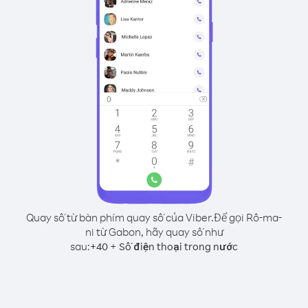
Quay số từ bàn phím quay số của Viber.
Để gọi Rô-ma-
ni từ Gabon, hãy quay số như
sau:
+
+
40
Số điện thoại trong nước