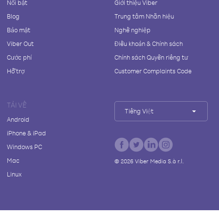
Nổi bật
Giới thiệu Viber
Blog
Trung tâm Nhãn hiệu
Bảo mật
Nghề nghiệp
Viber Out
Điều khoản & Chính sách
Cước phí
Chính sách Quyền riêng tư
Hỗ trợ
Customer Complaints Code
TẢI VỀ
Tiếng Việt
Android
iPhone & iPad
Windows PC
Mac
©
2026
Viber Media S.à r.l.
Linux