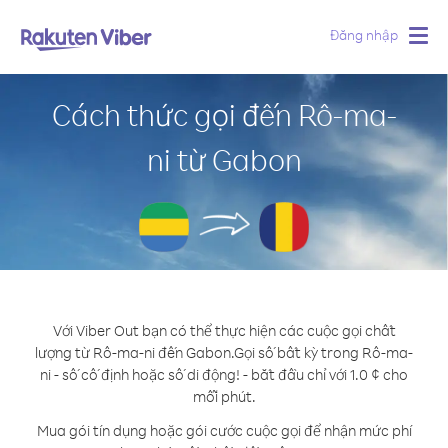
Đăng nhập
Togg
navig
Cách thức gọi đến Rô-ma-
ni từ Gabon
Với Viber Out bạn có thể thực hiện các cuộc gọi chất
lượng từ Rô-ma-ni đến Gabon.
Gọi số bất kỳ trong Rô-ma-
ni - số cố định hoặc số di động! - bắt đầu chỉ với 1.0 ¢ cho
mỗi phút.
Mua gói tín dụng hoặc gói cước cuộc gọi để nhận mức phí