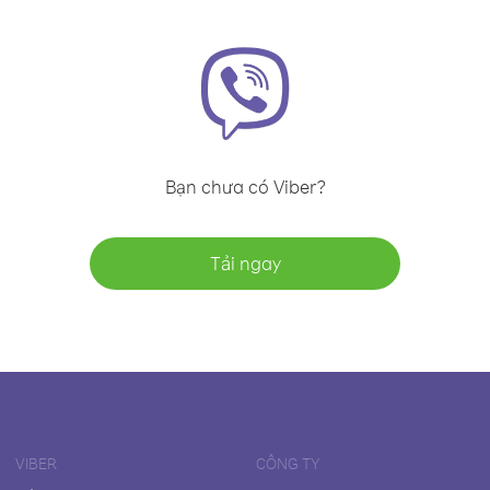
Bạn chưa có Viber?
Tải ngay
VIBER
CÔNG TY