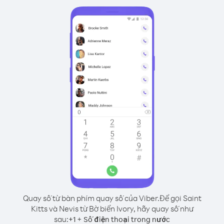
Quay số từ bàn phím quay số của Viber.
Để gọi Saint
Kitts và Nevis từ Bờ biển Ivory, hãy quay số như
sau:
+
+
1
Số điện thoại trong nước