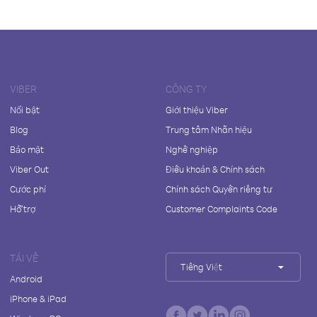
VIBER
CÔNG TY
Nổi bật
Giới thiệu Viber
Blog
Trung tâm Nhãn hiệu
Bảo mật
Nghề nghiệp
Viber Out
Điều khoản & Chính sách
Cước phí
Chính sách Quyền riêng tư
Hỗ trợ
Customer Complaints Code
TẢI VỀ
Tiếng Việt
Android
iPhone & iPad