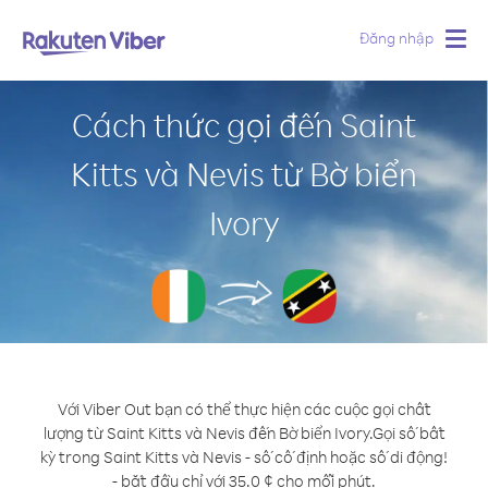
Đăng nhập
Togg
navig
Cách thức gọi đến Saint
Kitts và Nevis từ Bờ biển
Ivory
Với Viber Out bạn có thể thực hiện các cuộc gọi chất
lượng từ Saint Kitts và Nevis đến Bờ biển Ivory.
Gọi số bất
kỳ trong Saint Kitts và Nevis - số cố định hoặc số di động!
- bắt đầu chỉ với 35.0 ¢ cho mỗi phút.