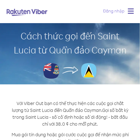
Đăng nhập
Togg
navig
Cách thức gọi đến Saint
Lucia từ Quần đảo Cayman
Với Viber Out bạn có thể thực hiện các cuộc gọi chất
lượng từ Saint Lucia đến Quần đảo Cayman.
Gọi số bất kỳ
trong Saint Lucia - số cố định hoặc số di động! - bắt đầu
chỉ với 38.0 ¢ cho mỗi phút.
Mua gói tín dụng hoặc gói cước cuộc gọi để nhận mức phí