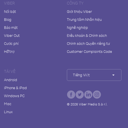
VIBER
CÔNG TY
Nổi bật
Giới thiệu Viber
Blog
Trung tâm Nhãn hiệu
Bảo mật
Nghề nghiệp
Viber Out
Điều khoản & Chính sách
Cước phí
Chính sách Quyền riêng tư
Hỗ trợ
Customer Complaints Code
TẢI VỀ
Tiếng Việt
Android
iPhone & iPad
Windows PC
Mac
©
2026
Viber Media S.à r.l.
Linux