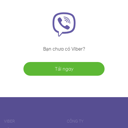
Bạn chưa có Viber?
Tải ngay
VIBER
CÔNG TY