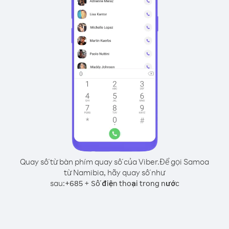
Quay số từ bàn phím quay số của Viber.
Để gọi Samoa
từ Namibia, hãy quay số như
sau:
+
+
685
Số điện thoại trong nước