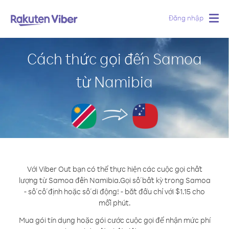
Đăng nhập
Togg
navig
Cách thức gọi đến Samoa
từ Namibia
Với Viber Out bạn có thể thực hiện các cuộc gọi chất
lượng từ Samoa đến Namibia.
Gọi số bất kỳ trong Samoa
- số cố định hoặc số di động! - bắt đầu chỉ với $1.15 cho
mỗi phút.
Mua gói tín dụng hoặc gói cước cuộc gọi để nhận mức phí