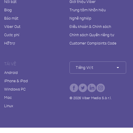
Nổi bật
Giới thiệu Viber
Blog
Trung tâm Nhãn hiệu
Bảo mật
Nghề nghiệp
Viber Out
Điều khoản & Chính sách
Cước phí
Chính sách Quyền riêng tư
Hỗ trợ
Customer Complaints Code
TẢI VỀ
Tiếng Việt
Android
iPhone & iPad
Windows PC
Mac
©
2026
Viber Media S.à r.l.
Linux