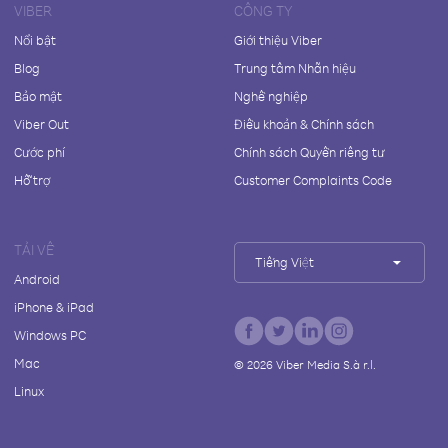
VIBER
CÔNG TY
Nổi bật
Giới thiệu Viber
Blog
Trung tâm Nhãn hiệu
Bảo mật
Nghề nghiệp
Viber Out
Điều khoản & Chính sách
Cước phí
Chính sách Quyền riêng tư
Hỗ trợ
Customer Complaints Code
TẢI VỀ
Tiếng Việt
Android
iPhone & iPad
Windows PC
Mac
©
2026
Viber Media S.à r.l.
Linux