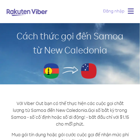
Đăng nhập
Togg
navig
Cách thức gọi đến Samoa
từ New Caledonia
Với Viber Out bạn có thể thực hiện các cuộc gọi chất
lượng từ Samoa đến New Caledonia.
Gọi số bất kỳ trong
Samoa - số cố định hoặc số di động! - bắt đầu chỉ với $1.15
cho mỗi phút.
Mua gói tín dụng hoặc gói cước cuộc gọi để nhận mức phí