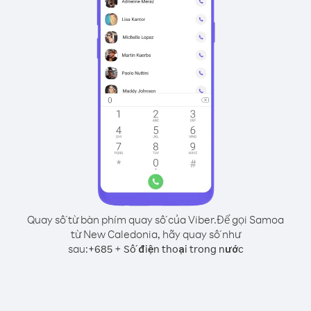
Quay số từ bàn phím quay số của Viber.
Để gọi Samoa
từ New Caledonia, hãy quay số như
sau:
+
+
685
Số điện thoại trong nước