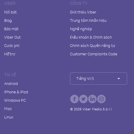
VIBER
CÔNG TY
Nổi bật
Giới thiệu Viber
Blog
Trung tâm Nhãn hiệu
Bảo mật
Nghề nghiệp
Viber Out
Điều khoản & Chính sách
Cước phí
Chính sách Quyền riêng tư
Hỗ trợ
Customer Complaints Code
TẢI VỀ
Tiếng Việt
Android
iPhone & iPad
Windows PC
Mac
©
2026
Viber Media S.à r.l.
Linux