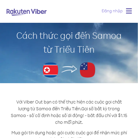
Đăng nhập
Togg
navig
Cách thức gọi đến Samoa
từ Triều Tiên
Với Viber Out bạn có thể thực hiện các cuộc gọi chất
lượng từ Samoa đến Triều Tiên.
Gọi số bất kỳ trong
Samoa - số cố định hoặc số di động! - bắt đầu chỉ với $1.15
cho mỗi phút.
Mua gói tín dụng hoặc gói cước cuộc gọi để nhận mức phí