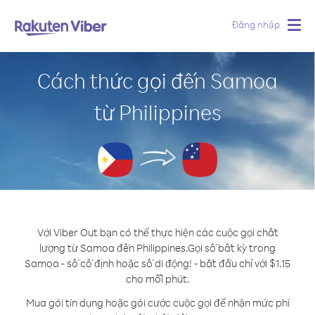
Đăng nhập
Togg
navig
Cách thức gọi đến Samoa
từ Philippines
Với Viber Out bạn có thể thực hiện các cuộc gọi chất
lượng từ Samoa đến Philippines.
Gọi số bất kỳ trong
Samoa - số cố định hoặc số di động! - bắt đầu chỉ với $1.15
cho mỗi phút.
Mua gói tín dụng hoặc gói cước cuộc gọi để nhận mức phí