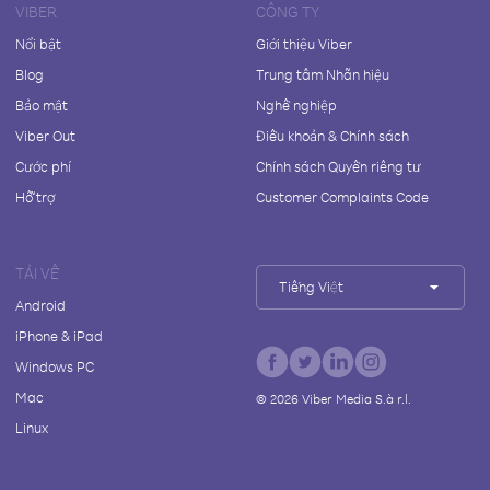
VIBER
CÔNG TY
Nổi bật
Giới thiệu Viber
Blog
Trung tâm Nhãn hiệu
Bảo mật
Nghề nghiệp
Viber Out
Điều khoản & Chính sách
Cước phí
Chính sách Quyền riêng tư
Hỗ trợ
Customer Complaints Code
TẢI VỀ
Tiếng Việt
Android
iPhone & iPad
Windows PC
Mac
©
2026
Viber Media S.à r.l.
Linux