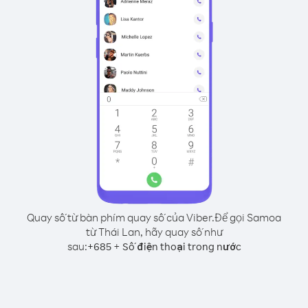
Quay số từ bàn phím quay số của Viber.
Để gọi Samoa
từ Thái Lan, hãy quay số như
sau:
+
+
685
Số điện thoại trong nước