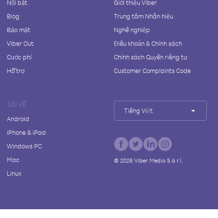
Nổi bật
Giới thiệu Viber
Blog
Trung tâm Nhãn hiệu
Bảo mật
Nghề nghiệp
Viber Out
Điều khoản & Chính sách
Cước phí
Chính sách Quyền riêng tư
Hỗ trợ
Customer Complaints Code
TẢI VỀ
Tiếng Việt
Android
iPhone & iPad
Windows PC
Mac
©
2026
Viber Media S.à r.l.
Linux