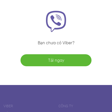
Bạn chưa có Viber?
Tải ngay
VIBER
CÔNG TY