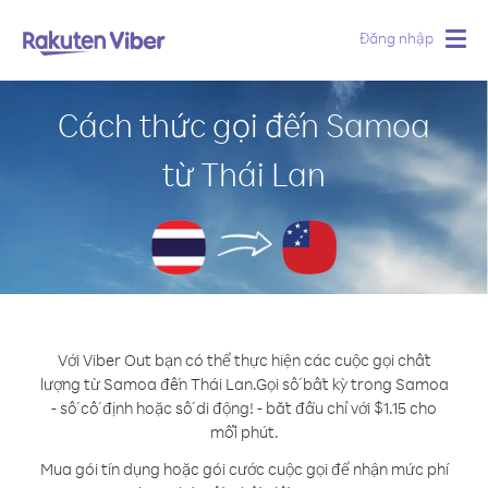
Đăng nhập
Togg
navig
Cách thức gọi đến Samoa
từ Thái Lan
Với Viber Out bạn có thể thực hiện các cuộc gọi chất
lượng từ Samoa đến Thái Lan.
Gọi số bất kỳ trong Samoa
- số cố định hoặc số di động! - bắt đầu chỉ với $1.15 cho
mỗi phút.
Mua gói tín dụng hoặc gói cước cuộc gọi để nhận mức phí