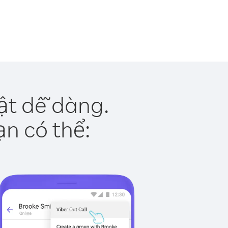
ật dễ dàng.
ạn có thể: