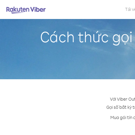
Tải v
Cách thức gọi 
Với Viber Ou
Gọi số bất kỳ 
Mua gói tín 