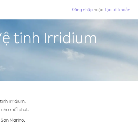
Đăng nhập
hoặc
Tạo tài khoản
ệ tinh Irridium
inh Irridium.
¢ cho mỗi phút.
n San Marino.