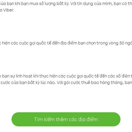
a bạn khi bạn mua số lượng bất kỳ. Với tín dụng của mình, bạn có th
a Viber.
 hiện các cuộc gọi quốc tế đến địa điểm bạn chọn trong vòng 30 ngày
ạn sự linh hoạt khi thực hiện các cuộc gọi quốc tế đến các số điện 
cước của bạn bất kỳ lúc nào. Với gói cước thuê bao hàng tháng, bạn 
Tìm kiếm thêm các địa điểm