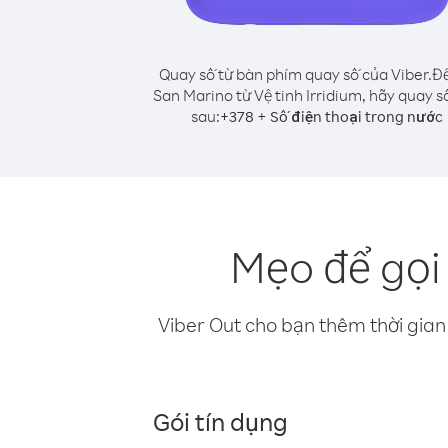
Quay số từ bàn phím quay số của Viber.
Để
San Marino từ Vệ tinh Irridium, hãy quay s
sau:
+
+
378
Số điện thoại trong nước
Mẹo để gọi 
Viber Out cho bạn thêm thời gian 
Gói tín dụng