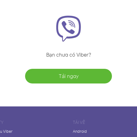
Bạn chưa có Viber?
Tải ngay
TY
TẢI VỀ
ệu Viber
Android