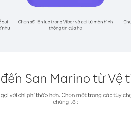
 gọi
Chọn số liên lạc trong Viber và gọi từ màn hình
Chọ
ố như
thông tin của họ
đến San Marino từ Vệ t
gọi với chi phí thấp hơn. Chọn một trong các tùy chọ
chúng tôi: