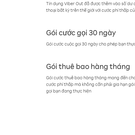
Tín dụng Viber Out đã được thêm vào số dư củ
thoại bất kỳ trên thế giới với cước phí thấp củ
Gói cước gọi 30 ngày
Gói cước cuộc gọi 30 ngày cho phép bạn thực
Gói thuê bao hàng tháng
Gói cước thuê bao hàng tháng mang đến cho b
cước phí thấp mà không cần phải gia hạn gói 
gọi bạn đang thực hiện