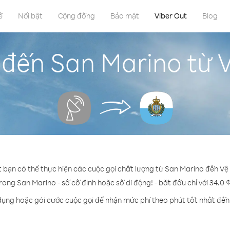
ề
Nổi bật
Cộng đồng
Bảo mật
Viber Out
Blog
đến San Marino từ V
t bạn có thể thực hiện các cuộc gọi chất lượng từ San Marino đến Vệ t
trong San Marino - số cố định hoặc số di động! - bắt đầu chỉ với 34.0 
dụng hoặc gói cước cuộc gọi để nhận mức phí theo phút tốt nhất đế