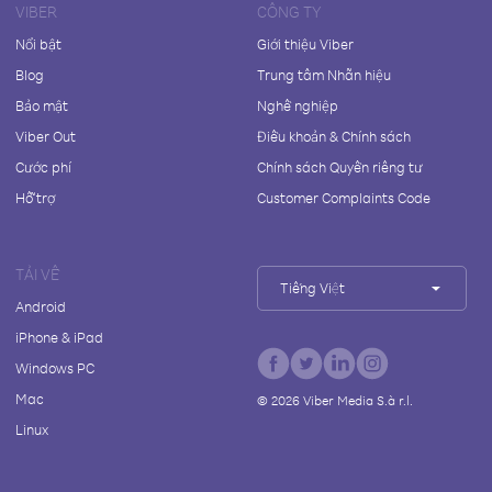
VIBER
CÔNG TY
Nổi bật
Giới thiệu Viber
Blog
Trung tâm Nhãn hiệu
Bảo mật
Nghề nghiệp
Viber Out
Điều khoản & Chính sách
Cước phí
Chính sách Quyền riêng tư
Hỗ trợ
Customer Complaints Code
TẢI VỀ
Tiếng Việt
Android
iPhone & iPad
Windows PC
Mac
©
2026
Viber Media S.à r.l.
Linux