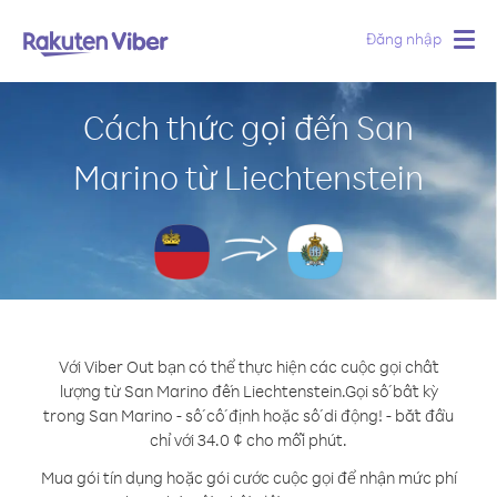
Đăng nhập
Togg
navig
Cách thức gọi đến San
Marino từ Liechtenstein
Với Viber Out bạn có thể thực hiện các cuộc gọi chất
lượng từ San Marino đến Liechtenstein.
Gọi số bất kỳ
trong San Marino - số cố định hoặc số di động! - bắt đầu
chỉ với 34.0 ¢ cho mỗi phút.
Mua gói tín dụng hoặc gói cước cuộc gọi để nhận mức phí