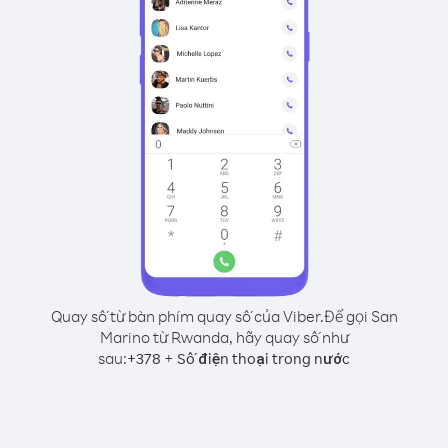
Quay số từ bàn phím quay số của Viber.
Để gọi San
Marino từ Rwanda, hãy quay số như
sau:
+
+
378
Số điện thoại trong nước