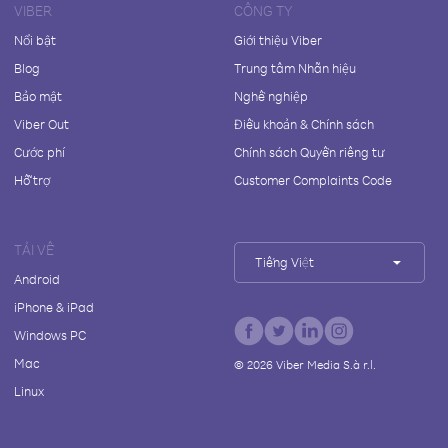
VIBER
CÔNG TY
Nổi bật
Giới thiệu Viber
Blog
Trung tâm Nhãn hiệu
Bảo mật
Nghề nghiệp
Viber Out
Điều khoản & Chính sách
Cước phí
Chính sách Quyền riêng tư
Hỗ trợ
Customer Complaints Code
TẢI VỀ
Tiếng Việt
Android
iPhone & iPad
Windows PC
Mac
©
2026
Viber Media S.à r.l.
Linux