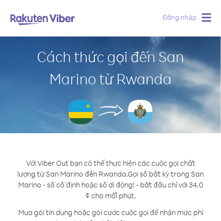
Đăng nhập
Togg
navig
Cách thức gọi đến San
Marino từ Rwanda
Với Viber Out bạn có thể thực hiện các cuộc gọi chất
lượng từ San Marino đến Rwanda.
Gọi số bất kỳ trong San
Marino - số cố định hoặc số di động! - bắt đầu chỉ với 34.0
¢ cho mỗi phút.
Mua gói tín dụng hoặc gói cước cuộc gọi để nhận mức phí