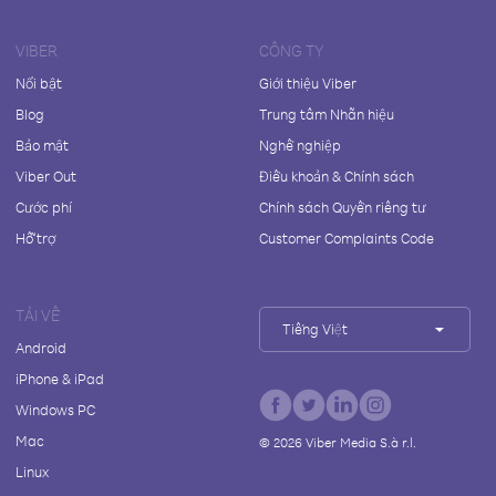
VIBER
CÔNG TY
Nổi bật
Giới thiệu Viber
Blog
Trung tâm Nhãn hiệu
Bảo mật
Nghề nghiệp
Viber Out
Điều khoản & Chính sách
Cước phí
Chính sách Quyền riêng tư
Hỗ trợ
Customer Complaints Code
TẢI VỀ
Tiếng Việt
Android
iPhone & iPad
Windows PC
Mac
©
2026
Viber Media S.à r.l.
Linux