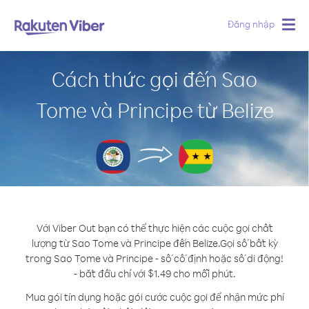
Đăng nhập
Togg
navig
Cách thức gọi đến Sao
Tome và Principe từ Belize
Với Viber Out bạn có thể thực hiện các cuộc gọi chất
lượng từ Sao Tome và Principe đến Belize.
Gọi số bất kỳ
trong Sao Tome và Principe - số cố định hoặc số di động!
- bắt đầu chỉ với $1.49 cho mỗi phút.
Mua gói tín dụng hoặc gói cước cuộc gọi để nhận mức phí