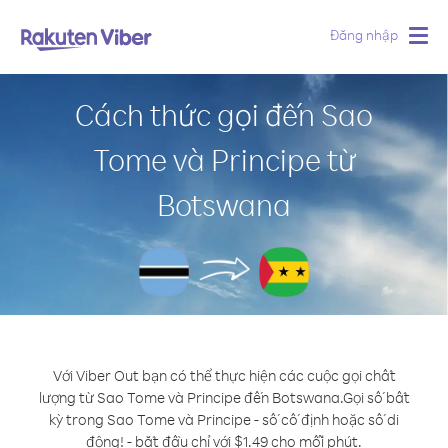
Đăng nhập
Togg
navig
Cách thức gọi đến Sao
Tome và Principe từ
Botswana
Với Viber Out bạn có thể thực hiện các cuộc gọi chất
lượng từ Sao Tome và Principe đến Botswana.
Gọi số bất
kỳ trong Sao Tome và Principe - số cố định hoặc số di
động! - bắt đầu chỉ với $1.49 cho mỗi phút.