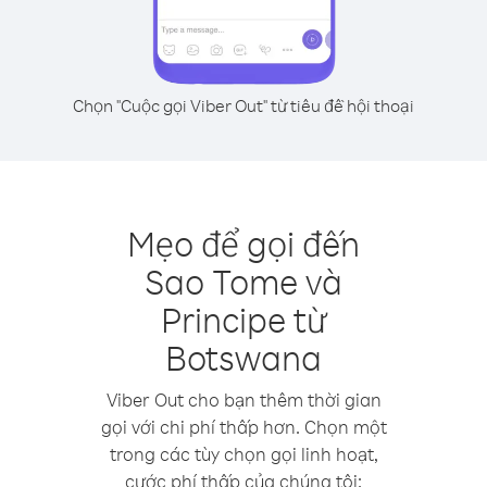
Chọn "Cuộc gọi Viber Out" từ tiêu đề hội thoại
Mẹo để gọi đến
Sao Tome và
Principe từ
Botswana
Viber Out cho bạn thêm thời gian
gọi với chi phí thấp hơn. Chọn một
trong các tùy chọn gọi linh hoạt,
cước phí thấp của chúng tôi: