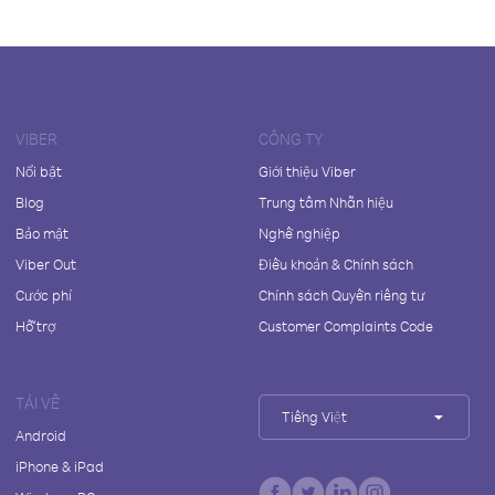
VIBER
CÔNG TY
Nổi bật
Giới thiệu Viber
Blog
Trung tâm Nhãn hiệu
Bảo mật
Nghề nghiệp
Viber Out
Điều khoản & Chính sách
Cước phí
Chính sách Quyền riêng tư
Hỗ trợ
Customer Complaints Code
TẢI VỀ
Tiếng Việt
Android
iPhone & iPad