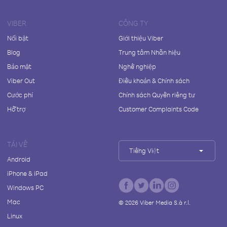
VIBER
CÔNG TY
Nổi bật
Giới thiệu Viber
Blog
Trung tâm Nhãn hiệu
Bảo mật
Nghề nghiệp
Viber Out
Điều khoản & Chính sách
Cước phí
Chính sách Quyền riêng tư
Hỗ trợ
Customer Complaints Code
TẢI VỀ
Tiếng Việt
Android
iPhone & iPad
Windows PC
Mac
©
2026
Viber Media S.à r.l.
Linux