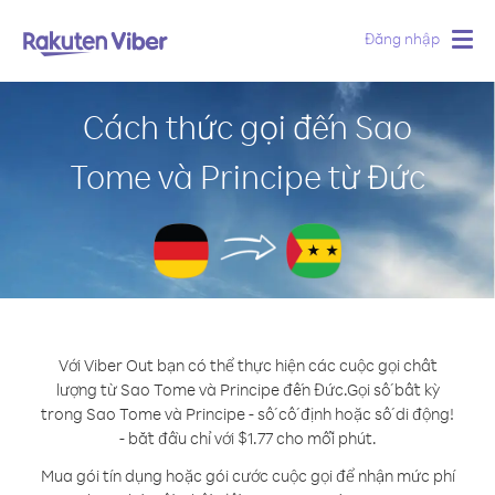
Đăng nhập
Togg
navig
Cách thức gọi đến Sao
Tome và Principe từ Đức
Với Viber Out bạn có thể thực hiện các cuộc gọi chất
lượng từ Sao Tome và Principe đến Đức.
Gọi số bất kỳ
trong Sao Tome và Principe - số cố định hoặc số di động!
- bắt đầu chỉ với $1.77 cho mỗi phút.
Mua gói tín dụng hoặc gói cước cuộc gọi để nhận mức phí