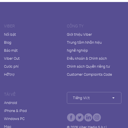
VIBER
CÔNG TY
Nổi bật
Giới thiệu Viber
Blog
Trung tâm Nhãn hiệu
Bảo mật
Nghề nghiệp
Viber Out
Điều khoản & Chính sách
Cước phí
Chính sách Quyền riêng tư
Hỗ trợ
Customer Complaints Code
TẢI VỀ
Tiếng Việt
Android
iPhone & iPad
Windows PC
Mac
©
2026
Viber Media S.à r.l.