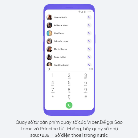
Quay số từ bàn phím quay số của Viber.
Để gọi Sao
Tome và Principe từ Li-băng, hãy quay số như
sau:
+
+
239
Số điện thoại trong nước