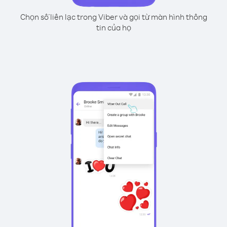
Chọn số liên lạc trong Viber và gọi từ màn hình thông
tin của họ