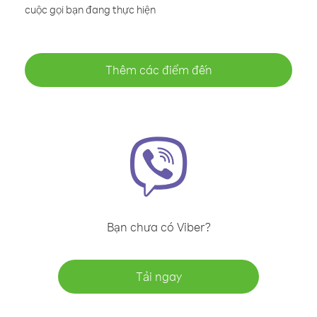
cuộc gọi bạn đang thực hiện
Thêm các điểm đến
Bạn chưa có Viber?
Tải ngay