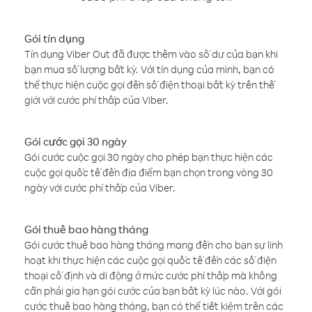
Gói tín dụng
Tín dụng Viber Out đã được thêm vào số dư của bạn khi
bạn mua số lượng bất kỳ. Với tín dụng của mình, bạn có
thể thực hiện cuộc gọi đến số điện thoại bất kỳ trên thế
giới với cước phí thấp của Viber.
Gói cước gọi 30 ngày
Gói cước cuộc gọi 30 ngày cho phép bạn thực hiện các
cuộc gọi quốc tế đến địa điểm bạn chọn trong vòng 30
ngày với cước phí thấp của Viber.
Gói thuê bao hàng tháng
Gói cước thuê bao hàng tháng mang đến cho bạn sự linh
hoạt khi thực hiện các cuộc gọi quốc tế đến các số điện
thoại cố định và di động ở mức cước phí thấp mà không
cần phải gia hạn gói cước của bạn bất kỳ lúc nào. Với gói
cước thuê bao hàng tháng, bạn có thể tiết kiệm trên các