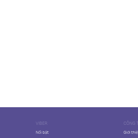
VIBER
CÔNG 
Nổi bật
Giới thi