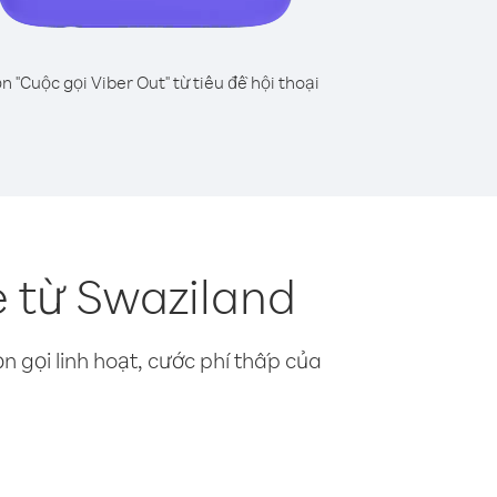
n "Cuộc gọi Viber Out" từ tiêu đề hội thoại
e từ Swaziland
n gọi linh hoạt, cước phí thấp của