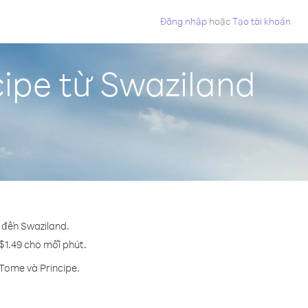
Đăng nhập
hoặc
Tạo tài khoản
ipe từ Swaziland
e đến Swaziland.
 $1.49 cho mỗi phút.
 Tome và Principe.