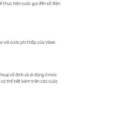
ể thực hiện cuộc gọi đến số điện
 với cước phí thấp của Viber.
thoại cố định và di động ở mức
có thể tiết kiệm trên các cuộc