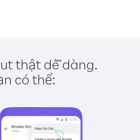
ut thật dễ dàng.
ạn có thể: