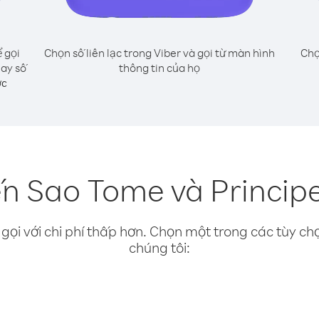
 gọi
Chọn số liên lạc trong Viber và gọi từ màn hình
Chọ
uay số
thông tin của họ
ớc
n Sao Tome và Princip
gọi với chi phí thấp hơn. Chọn một trong các tùy chọ
chúng tôi: